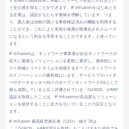
するMEFの国際標準に準拠したサービスを受けられるとい
う安心感を得ることができます。IP Infusionをはじめとす
る企業は、認証がもたらす価値を理解しています。つま
り、購入者は信頼の置ける事前検証済みの機能を利用する
ことができ、これにより実装や連携が簡素化されスムーズ
になるという利点を享受することができます」と述べてい
ます。
IP Infusionは、ネットワーク事業者が自社ネットワークの
拡大に最適なソリューションを柔軟に選択し、最終的にコ
スト削減とリードタイムを短縮するオープンネットワーク
のイノベーションの最前線にいます。サービスプロバイダ
ーやデータセンター向けのオープンネットワークOSとして
最も成熟していると広く評価されている「OcNOS」がMEF
認証を取得したことは、IP Infusionが高品質なソリューシ
ョンを提供することに全力を注いでいることの証左となり
ます。
IP Infusion 最高経営責任者（CEO） 緒方 淳は、
「『OcNOS』がMEF認証を取得したことは大きな節目であ