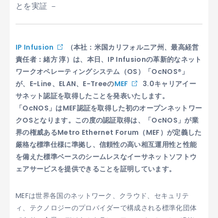
とを実証 －
IP Infusion
（本社：米国カリフォルニア州、最高経営
責任者：緒方 淳）は、本日、IP Infusionの革新的なネット
ワークオペレーティングシステム（OS）「OcNOS®」
が、E-Line、ELAN、E-Treeの
MEF
3.0キャリアイー
サネット認証を取得したことを発表いたします。
「OcNOS」はMEF認証を取得した初のオープンネットワー
クOSとなります。この度の認証取得は、「OcNOS」が業
界の権威あるMetro Ethernet Forum（MEF）が定義した
厳格な標準仕様に準拠し、信頼性の高い相互運用性と性能
を備えた標準ベースのシームレスなイーサネットソフトウ
ェアサービスを提供できることを証明しています。
MEFは世界各国のネットワーク、クラウド、セキュリテ
ィ、テクノロジーのプロバイダーで構成される標準化団体