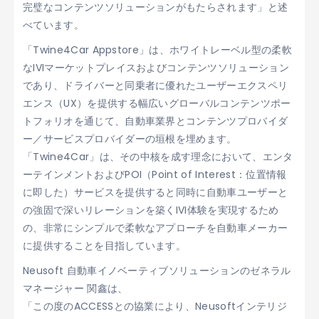
完璧なコンテンツソリューションがもたらされます」と述
べています。
「Twine4Car Appstore」は、ホワイトレーベル型の柔軟
なIVIマーケットプレイスおよびコンテンツソリューション
であり、ドライバーと同乗者に優れたユーザーエクスペリ
エンス（UX）を提供する幅広いグローバルコンテンツポー
トフォリオを通じて、自動車業界とコンテンツプロバイダ
ー／サービスプロバイダーの垣根を埋めます。
「Twine4Car」は、その中核を成す理念において、エンタ
ーテインメントおよびPOI（Point of Interest：位置情報
に即した）サービスを提供すると同時に自動車ユーザーと
の強固で深いリレーションを築くIVI体験を実現するため
の、非常にシンプルで柔軟なアプローチを自動車メーカー
に提供することを目指しています。
Neusoft 自動車イノベーティブソリューションのゼネラル
マネージャー 関鑫は、
「この度のACCESSとの協業により、Neusoftインテリジ