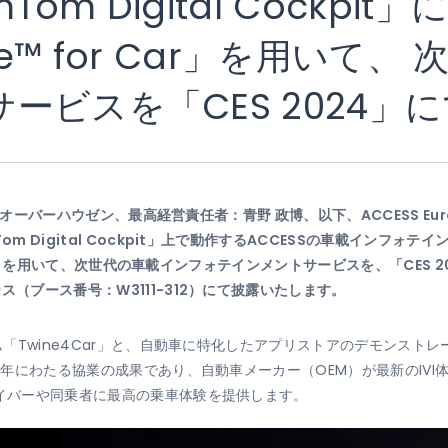
Tom Digital Cockpi
ine™ for Car」を用いて
ービスを「CES 2024」
イツ・オーバーハウゼン、最高経営責任者：青野 政博、以下、ACCESS 
m Digital Cockpit」上で動作するACCESSの車載インフォテイ
4Car）」を用いて、次世代の車載インフォテインメントサービスを、「CES 2
ス（ブース番号：W3111-312）にて披露いたします。
ーム「Twine4Car」と、自動車に特化したアプリストアのデモンス
複数年にわたる協業の成果であり、自動車メーカー（OEM）が最新のIV
ライバーや同乗者に最高の乗車体験を提供します。