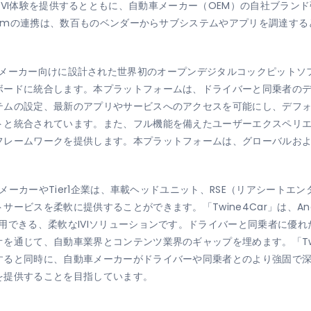
』は、優れたIVI体験を提供するとともに、自動車メーカー（OEM）の自社
mTomの連携は、数百ものベンダーからサブシステムやアプリを調達す
t」は、自動車メーカー向けに設計された世界初のオープンデジタルコックピ
ボードに統合します。本プラットフォームは、ドライバーと同乗者の
テムの設定、最新のアプリやサービスへのアクセスを可能にし、デフォ
トと統合されています。また、フル機能を備えたユーザーエクスペリ
フレームワークを提供します。本プラットフォームは、グローバルお
車メーカーやTier1企業は、車載ヘッドユニット、RSE（リアシートエ
ビスを柔軟に提供することができます。「Twine4Car」は、Andro
用できる、柔軟なIVIソリューションです。ドライバーと同乗者に優
を通じて、自動車業界とコンテンツ業界のギャップを埋めます。「Twi
ると同時に、自動車メーカーがドライバーや同乗者とのより強固で深い
を提供することを目指しています。