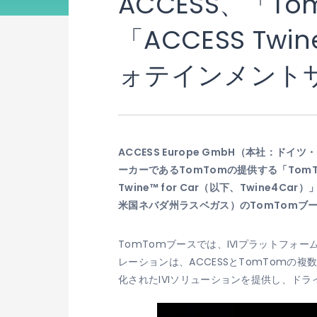
ACCESS、「Tom
「ACCESS Tw
ォテインメントサ
ACCESS Europe GmbH（本社：ド
ーカーであるTomTomの提供する「TomTo
Twine™ for Car（以下、Twine
米国ネバダ州ラスベガス）のTomTomブー
TomTomブースでは、IVIプラットフォ
レーションは、ACCESSとTomTomの
化されたIVIソリューションを提供し、ド