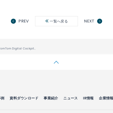
PREV
NEXT
一覧へ戻る
ACCESS、「TomTom Digital Cockpit」に統合した 「ACCESS Twine™ for Car」を用いて、 次世代車載インフォテインメントサービスを「CES 2024」にて披露
事例
資料ダウンロード
事業紹介
ニュース
IR情報
企業情