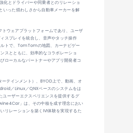
ブランド強化とドライバーや同乗者とのリレーショ
るといった煩わしさから自動車メーカーを解
ットソフトウェアプラットフォームであり、ユーザ
ディスプレイを統合し、音声やタッチ操作
ルトで、TomTomの地図、カーナビゲー
エンスとともに、効率的なコラボレーショ
よびローカルなパートナーやアプリ開発者コ
ンターテインメント）、BYOD上で、動画、オ
id／Linux／QNXベースのシステムをは
れたユーザーエクスペリエンスを提供するグ
ne4Car」は、その中核を成す理念におい
リレーションを築くIVI体験を実現するた