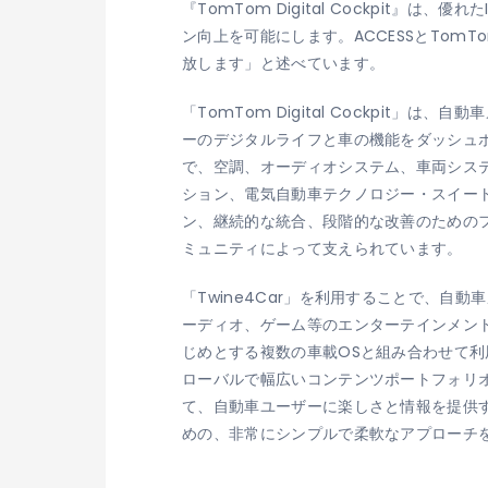
『TomTom Digital Cockpit
ン向上を可能にします。ACCESSとTo
放します」と述べています。
「TomTom Digital Cockpi
ーのデジタルライフと車の機能をダッシュ
で、空調、オーディオシステム、車両シス
ション、電気自動車テクノロジー・スイー
ン、継続的な統合、段階的な改善のための
ミュニティによって支えられています。
「Twine4Car」を利用することで、自動
ーディオ、ゲーム等のエンターテインメントサー
じめとする複数の車載OSと組み合わせて利
ローバルで幅広いコンテンツポートフォリオ
て、自動車ユーザーに楽しさと情報を提供す
めの、非常にシンプルで柔軟なアプローチ