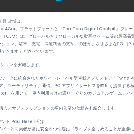
）青野 政博は、
e4Car』プラットフォームと『TomTom Digital Cockpit
ー（OEM）は、グローバルおよびローカルな動画やゲーム等の最高品
ン、駐車、充電、高速料金の支払いのほか、さまざまなPOI（Point o
供できます」と述べています。
レーションを実施します。
t」フレームワークに統合されたホワイトレーベル型車載アプリストア「Twine 
ア、ユーティリティ、通信、POIアプリ／サービスを幅広く提供する
mes Center」を用いて、車内利用向けの選りすぐりのカジュアルゲーム
購入／サブスクリプションの車内決済の仕組みも紹介します。
 Paul Hesen氏は、
バーと同乗者が常に安全かつ快適にドライブを楽しめることが重要にな