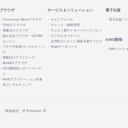
ブラウザ
サービス＆ソリューション
電子出版
・Chromium Blinkブラウザ
・キャリアメール
・電子出版ソ
・TV向けブラウザ
・チャット・動態管理
・車載向けブラウザ
・サムスン製サイネージディスプレイ
・組み込みブラウザ・UI/HMI
・デジタルサイネージ
AWS開発
エンジン
・台湾向けリピート通販支援サービス
・ブラウザ技術コンサルティン
・Webデータベース
・AWSパート
グ
・車載向けアプリストア
・WebKitブラウザ
・OSS脆弱性レポートサービ
ス
・Webアプリケーション高速
化コンサルティング
関係会社：IP Infusion