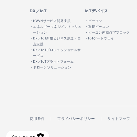
DX／IoT
IoTデバイス
・IOWNサービス開発支援
・ビーコン
・エネルギーマネジメントソリュ
・近接ビーコン
ーション
・ビーコン内蔵点字ブロック
・DX／IoT新規ビジネス創造・自
・IoTゲートウェイ
走支援
・DX／IoTプロフェッショナルサ
ービス
・DX／IoTプラットフォーム
・ドローンソリューション
使用条件
プライバシーポリシー
サイトマップ