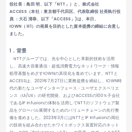
役社長：島田 明、以下「NTT」）と、株式会社
ACCESS（本社：東京都千代田区、代表取締役 社長執行役
員 ：大石 清恭、以下「ACCESS」)は、本日、
IOWN（※1）の発展を目的とした資本提携の締結に合意し
ました。
1．背景
NTTグループでは、光を中心とした革新的技術を活用
し、高速大容量通信・超低消費電力なネットワーク・情報
処理基盤をめざすIOWNの具現化を進めています。NTTと
ACCESSは、2021年7月27日に業務提携を締結し、IOWN時
代の新たなユーザインターフェース・ユーザエクスペリエ
ンス（UI/UX）の研究開発、およびACCESSの100％子会社
であるIP Infusionの体制を活用してNTTのソフトウェア製
品をグローバル展開するためのバリューチェーンの先行整
備を進めました。2023年3月にはNTTとIP Infusionの両社
の技術を組み合わせたホワイトボックス装置対応のネット