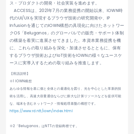
ス・プロダクトの開発・社会実装を進めます。
ACCESSは、2021年7月の業務提携の開始以来、IOWN時
代のUI/UXを実現するブラウザ技術の研究開発や、IP
Infusionを通じてのIOWN構想の具現化に向けたネットワー
クOS「Beluganos」のグローバルでの販売・サポート体制
の構築を着実に進展させてきました。本資本業務提携を機
に、これらの取り組みを深化・加速させるとともに、保有
するブラウザ技術およびIoT技術をIOWNの様々なユースケ
ースに実導入するための取り組みを推進します。
【用語説明】
※1 IOWN構想
あらゆる情報を基に個と全体との最適化を図り、光を中心とした革新的技
術を活用し、高速大容量通信ならびに膨大な計算リソースなどを提供可能
な、端末を含むネットワーク・情報処理基盤の構想です。
https://www.rd.ntt/iown/index.html
※2「Beluganos」はNTTの登録商標です。