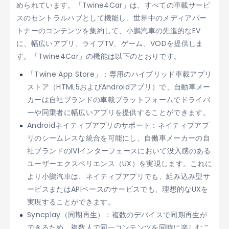
められています。「Twine4Car」は、すべての車載サービ
スのセントラルハブとして機能し、世界中のメディアパー
トナーのコンテンツを集約して、小鵬汽車の先進的なEV
に、幅広いアプリ、ライブTV、ゲーム、VODを提供しま
す。「Twine4Car」の機能は以下のとおりです。
「Twine App Store」：専用のハイブリッド車載アプリ
ストア（HTML5およびAndroidアプリ）で、自動車メー
カーは自社ブランドの車載プラットフォームでドライバ
ーや同乗者に幅広いアプリを提供することができます。
Androidネイティブアプリのサポート：ネイティブアプ
リのシームレスな統合を可能にし、自働車メーカーの自
社ブランドのIVIインターフェースにおいて没入感のある
ユーザーエクスペリエンス（UX）を実現します。これに
より小鵬汽車は、ネイティブアプリでも、組み込み型サ
ービスまたはAPIベースのサービスでも、理想的なUXを
実現することができます。
Syncplay（同期再生）：複数のデバイスで同期再生が
できるため、複数人で同一コンテンツを同時に楽しむこ