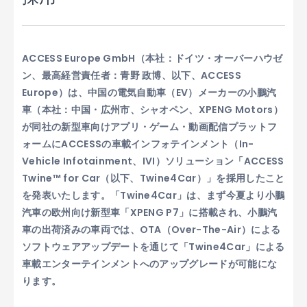
ACCESS Europe GmbH（本社：ドイツ・オーバーハウゼ
ン、最高経営責任者：青野 政博、以下、ACCESS
Europe）は、中国の電気自動車（EV）メーカーの小鵬汽
車（本社：中国・広州市、シャオペン、XPENG Motors）
が同社の新型車向けアプリ・ゲーム・動画配信プラットフ
ォームにACCESSの車載インフォテインメント（In-
Vehicle Infotainment、IVI）ソリューション「ACCESS
Twine™ for Car（以下、Twine4Car）」を採用したこと
を発表いたします。「Twine4Car」は、まず今夏より小鵬
汽車の欧州向け新型車「XPENG P7」に搭載され、小鵬汽
車の出荷済みの車両では、OTA（Over-The-Air）による
ソフトウェアアップデートを通じて「Twine4Car」による
車載エンターテインメントへのアップグレードが可能にな
ります。