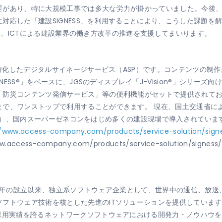
要があり、特に大規模工事では多大な労力が掛かっていました。今後
対応した「建設SIGNESS」を利用することにより、こうした課題を
」により、ICTによる建設業界の働き方改革の推進を支援してまいります。
ズに特化したデジタルサイネージサービス（ASP）です。コンテンツの制
GNESS®」をベースに、JGSのディスプレイ「J-Vision®」シリ
「防災コンテンツ発信サービス」等の便利機能がセットで提供されてお
まで、ワンストップで利用することができます。 現在、国土交通省に
68-A）、国内スーパーゼネコンをはじめ多くの建設現場で導入されていま
//www.access-company.com/products/service-solution/sign
access-company.com/products/service-solution/sign
1984年の設立以来、独立系ソフトウェア企業として、世界中の通信、
フトウェア技術を核とした先進のITソリューションを提供しています
の採用実績を誇るネットワークソフトウェアにおける開発力・ノウハウ