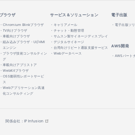
ブラウザ
サービス＆ソリューション
電子出版
・Chromium Blinkブラウザ
・キャリアメール
・電子出版ソ
・TV向けブラウザ
・チャット・動態管理
・車載向けブラウザ
・サムスン製サイネージディスプレイ
・組み込みブラウザ・UI/HMI
・デジタルサイネージ
AWS開発
エンジン
・台湾向けリピート通販支援サービス
・ブラウザ技術コンサルティン
・Webデータベース
・AWSパート
グ
・車載向けアプリストア
・WebKitブラウザ
・OSS脆弱性レポートサービ
ス
・Webアプリケーション高速
化コンサルティング
関係会社：IP Infusion