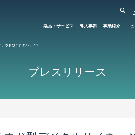
製品・サービス
導入事例
事業紹介
ニュ
建設業界向けクラウド型デジタルサイネージ「建設SIGNESS™」が、ＭＣデータプラスが提供する「グリーンサイト」の新機能「施工体系図のデジタルサイネージ表示」に対応
プレスリリース