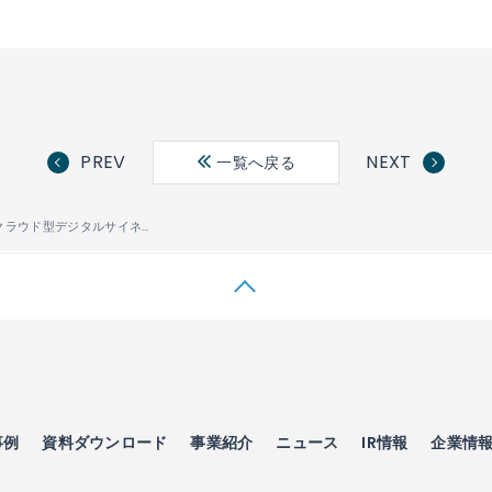
PREV
NEXT
一覧へ戻る
建設業界向けクラウド型デジタルサイネージ「建設SIGNESS™」が、ＭＣデータプラスが提供する「グリーンサイト」の新機能「施工体系図のデジタルサイネージ表示」に対応
事例
資料ダウンロード
事業紹介
ニュース
IR情報
企業情