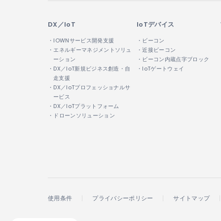
DX／IoT
IoTデバイス
・IOWNサービス開発支援
・ビーコン
・エネルギーマネジメントソリュ
・近接ビーコン
ーション
・ビーコン内蔵点字ブロック
・DX／IoT新規ビジネス創造・自
・IoTゲートウェイ
走支援
・DX／IoTプロフェッショナルサ
ービス
・DX／IoTプラットフォーム
・ドローンソリューション
使用条件
プライバシーポリシー
サイトマップ