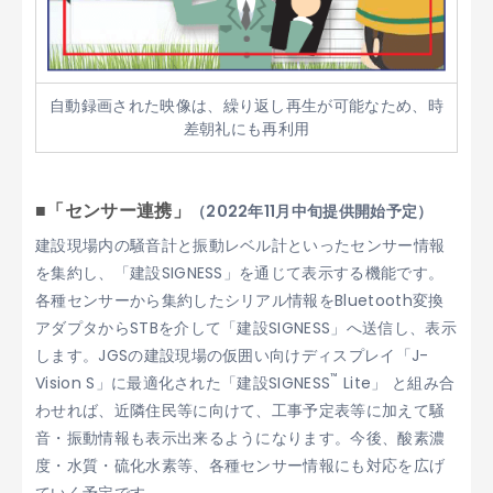
自動録画された映像は、繰り返し再生が可能なため、時
差朝礼にも再利用
■「センサー連携」
（2022年11月中旬提供開始予定）
建設現場内の騒音計と振動レベル計といったセンサー情報
を集約し、「建設SIGNESS」を通じて表示する機能です。
各種センサーから集約したシリアル情報をBluetooth変換
アダプタからSTBを介して「建設SIGNESS」へ送信し、表示
します。JGSの建設現場の仮囲い向けディスプレイ「J-
™
Vision S」に最適化された「建設SIGNESS
Lite」 と組み合
わせれば、近隣住民等に向けて、工事予定表等に加えて騒
音・振動情報も表示出来るようになります。今後、酸素濃
度・水質・硫化水素等、各種センサー情報にも対応を広げ
ていく予定です。