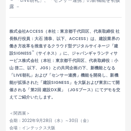
－ 「LIVE朝礼」、「センサー連携」の新機能を初披
露 －
株式会社ACCESS（本社：東京都千代田区、代表取締役 社
長執行役員：大石 清恭、以下、ACCESS）は、建設業界の
働き方改革を推進するクラウド型デジタルサイネージ「建
™
設SIGNESS
（サイネス）」に、ジャパンギャランティサ
ービス株式会社（本社：東京都千代田区、代表取締役：小
山 啓二、以下、JGS）との共同企画の下、新機能となる
「LIVE朝礼」および「センサー連携」機能を開発し、新機
能が拡張された「建設SIGNESS」を大阪および東京にて開
催される「第2回 建設DX展」（JGSブース）にてデモを交
えてご紹介いたします。
＜関西展＞
会期：2022年9月28日（水）～30日（金）
会場：インテックス大阪