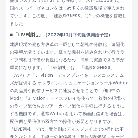
提供システム（NETIS）にも登録され（KT-220068-A）、
国内スーパーゼネコンをはじめ多くの建設現場で導入され
ています。この度、「建設SIGNESS」に2つの機能を搭載し
ました。
■「LIVE朝礼」
（2022年10月下旬提供開始予定）
建設現場の働き方改革の一環として朝礼の分散化・遠隔化
の要望が増えています。様々な機材を組み合わせて行うラ
イブ朝礼は準備が負担になるため、簡単に実施できる事が
重要になります。「LIVE朝礼」は、「建設SIGNESS」
（ASP）と「J-Vision」ディスプレイを、シスコシステム
ズが提供する オンラインコミュニケーションツールWebex
の高品質な配信サービスに連携させることで、利用中の
iPadと「J-Vision」ディスプレイを使って、複数の現場へ
のライブ配信およびアーカイブ配信を手軽に行えるように
する機能です。通常Webexを用いて動画配信する場合は、
配信側と受信側の双方での操作が必要となりますが、
「LIVE朝礼」では、受信側のディスプレイ上での操作は不
要となります。中継元の配信者は「建設SIGNESS」サービ