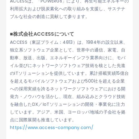
ACCESSは、「POWERGs」により、再生可能エネルギーの
利用拡大および脱炭素化への取り組みを支援し、サステナ
ブルな社会の創造に貢献して参ります。
■株式会社ACCESSについて
ACCESS（東証プライム：4813）は、1984年の設立以来、
独立系ソフトウェア企業として、世界中の通信、家電、自
動車、放送、出版、エネルギーインフラ業界向けに、モバ
イル並びにネットワークソフトウェア技術を核とした先進
のITソリューションを提供しています。累計搭載実績15億台
を超えるモバイルソフトウェアおよび500社を超える企業
への採用実績を誇るネットワークソフトウェアにおける開
発力・ノウハウを活かし、現在、組み込みとクラウド技術
を融合したDX／IoTソリューションの開発・事業化に注力
しています。アジア、米国、ヨーロッパ地域の子会社を拠
点に国際展開も推進しています。
https://www.access-company.com/