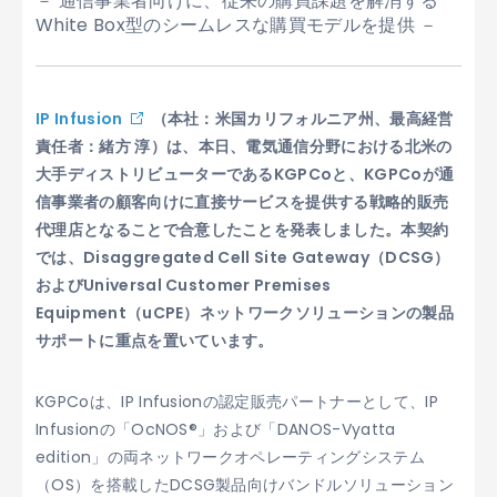
－ 通信事業者向けに、従来の購買課題を解消する
White Box型のシームレスな購買モデルを提供 －
IP Infusion
（本社：米国カリフォルニア州、最高経営
責任者：緒方 淳）は、本日、電気通信分野における北米の
大手ディストリビューターであるKGPCoと、KGPCoが通
信事業者の顧客向けに直接サービスを提供する戦略的販売
代理店となることで合意したことを発表しました。本契約
では、Disaggregated Cell Site Gateway（DCSG）
およびUniversal Customer Premises
Equipment（uCPE）ネットワークソリューションの製品
サポートに重点を置いています。
KGPCoは、IP Infusionの認定販売パートナーとして、IP
Infusionの「OcNOS®」および「DANOS-Vyatta
edition」の両ネットワークオペレーティングシステム
（OS）を搭載したDCSG製品向けバンドルソリューション