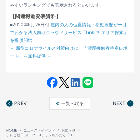
やすいランキングでも表示されるといいます。
【関連報道発表資料】
■2020年5月25日付
屋内の人の位置情報・移動履歴が一目
でわかる法人向けクラウドサービス「Linkit® エリア探索」
を提供開始
－ 新型コロナウイルス対策向けに、「濃厚接触者特定レポ
ート」を無料提供 －
Fac
Twit
Link
LINE
ebo
ter
edin
PREV
NEXT
一覧へ戻る
ok
HOME
ニュース・イベント
お知らせ
テレビ朝日 スーパーJチャンネルにて「Linkit
エリア探索」が紹介されました
®