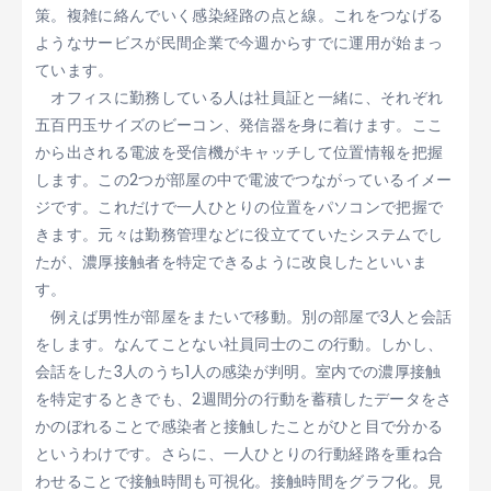
策。複雑に絡んでいく感染経路の点と線。これをつなげる
ようなサービスが民間企業で今週からすでに運用が始まっ
ています。
オフィスに勤務している人は社員証と一緒に、それぞれ
五百円玉サイズのビーコン、発信器を身に着けます。ここ
から出される電波を受信機がキャッチして位置情報を把握
します。この2つが部屋の中で電波でつながっているイメー
ジです。これだけで一人ひとりの位置をパソコンで把握で
きます。元々は勤務管理などに役立てていたシステムでし
たが、濃厚接触者を特定できるように改良したといいま
す。
例えば男性が部屋をまたいで移動。別の部屋で3人と会話
をします。なんてことない社員同士のこの行動。しかし、
会話をした3人のうち1人の感染が判明。室内での濃厚接触
を特定するときでも、2週間分の行動を蓄積したデータをさ
かのぼれることで感染者と接触したことがひと目で分かる
というわけです。さらに、一人ひとりの行動経路を重ね合
わせることで接触時間も可視化。接触時間をグラフ化。見