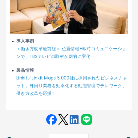
導入事例
＜働き方改革最前線＞ 位置情報+即時コミュニケーショ
ンで、TBSテレビの取材が劇的に変化
製品情報
Linkit／Linkit Maps 5,000社に採用されたビジネスチャ
ット、外回り業務を効率化する動態管理でテレワーク、
働き方改革を応援！
Fac
Twit
Link
LINE
ebo
ter
edin