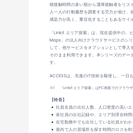
積接触時間の多い順から濃厚接触者をリス
人一人の行動履歴を調査する労力が省け、
感染力が高く、重症化することもあるウイ
「Linkit エリア探索」は、現在提供中の、ビ
Maps」の法人向けクラウドサービスの
して、他サービスをオプションとして導入す
そのまま利用できます。本シリーズのデー
す。
ACCESSは、先進のIT技術を駆使し、
「Linkit エリア探索」はPC画面での
【特長】
社員全員の出社人数、人口密度の高いエ
各社員の出社記録や、エリア別滞在時間
在宅勤務中でも出社している社員がわか
屋内で人の居場所を探す時間のロスを削