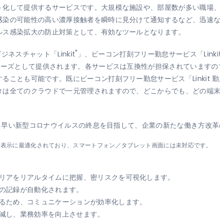
ト化して提供するサービスです。大規模な施設や、部屋数が多い職場
感染の可能性の高い濃厚接触者を瞬時に見分けて通知するなど、迅速
ルス感染拡大の防止対策として、有効なツールとなります。
®
ジネスチャット「Linkit
」、ビーコン打刻フリー勤怠サービス「Linki
シリーズとして提供されます。各サービスは互換性が担保されています
ることも可能です。既にビーコン打刻フリー勤怠サービス「Linkit
タは全てのクラウドで一元管理されますので、どこからでも、どの端
一日も早い新型コロナウイルスの終息を目指して、企業の新たな働き方改
ブラウザ表示に最適化されており、スマートフォン／タブレット画面には未対応です。
リアをリアルタイムに把握、密リスクを可視化します。
の記録が自動化されます。
るため、コミュニケーションが効率化します。
減し、業務効率を向上させます。