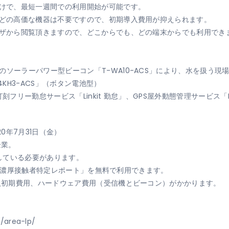
けで、最短一週間での利用開始が可能です。
どの高価な機器は不要ですので、初期導入費用が抑えられます。
ザから閲覧頂きますので、どこからでも、どの端末からでも利用でき
。
のソーラーパワー型ビーコン「T-WA10-ACS」により、水を扱う現
4KH3-ACS」（ボタン電池型）
刻フリー勤怠サービス「Linkit 勤怠」、GPS屋外動態管理サービス「Li
20年7月31日（金）
企業。
している必要があります。
中は「濃厚接触者特定レポート」を無料で利用できます。
初期費用、ハードウェア費用（受信機とビーコン）がかかります。
/area-lp/