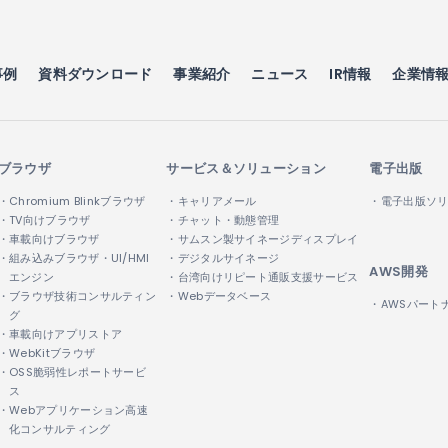
事例
資料ダウンロード
事業紹介
ニュース
IR情報
企業情
ブラウザ
サービス＆ソリューション
電子出版
・Chromium Blinkブラウザ
・キャリアメール
・電子出版ソ
・TV向けブラウザ
・チャット・動態管理
・車載向けブラウザ
・サムスン製サイネージディスプレイ
・組み込みブラウザ・UI/HMI
・デジタルサイネージ
AWS開発
エンジン
・台湾向けリピート通販支援サービス
・ブラウザ技術コンサルティン
・Webデータベース
・AWSパート
グ
・車載向けアプリストア
・WebKitブラウザ
・OSS脆弱性レポートサービ
ス
・Webアプリケーション高速
化コンサルティング