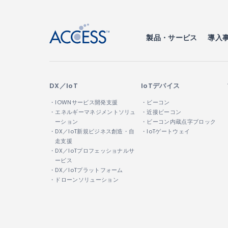
製品・サービス
導入
DX／IoT
IoTデバイス
・IOWNサービス開発支援
・ビーコン
・エネルギーマネジメントソリュ
・近接ビーコン
ーション
・ビーコン内蔵点字ブロック
・DX／IoT新規ビジネス創造・自
・IoTゲートウェイ
走支援
・DX／IoTプロフェッショナルサ
ービス
・DX／IoTプラットフォーム
・ドローンソリューション