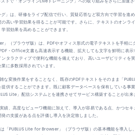
テキストで「オンラインLiveトレーニング」への取り組みをさらに加速
ニング」は、研修をライブ配信で行い、質疑応答など双方向で学習を進
度の高い学習効果を得ることが可能です。さらに、テキストのオンラ
、学習効果を高めることができます。
r Browser」（ブラウザ版）は、PDFやオフィス形式の電子テキストを
るPDF・Office文書も高速表示する機能、拡大しても文字を鮮明に
インタラクティブで便利な機能を備えており、高いユーザビリティを
企業に多数採用されています。
、複雑な変換作業をすることなく、既存のPDFテキストをそのまま「PUBL
供することができます。既に顧客データベースを保有している事業者は、「
LUS Lite」配信システムとを連携させてサービス構築することが出来
の豊富な実績、高度なビューワ機能に加えて、導入が容易である点、かつ
開発の支援がある点を評価し導入を決定致しました。
UBLUS Lite for Browser」（ブラウザ版）の基本機能を