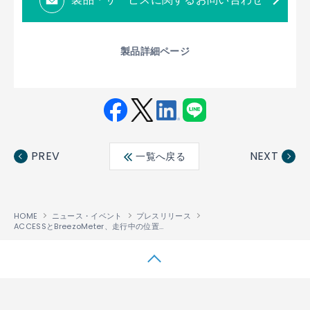
製品詳細ページ
Fac
Twit
Link
LINE
ebo
ter
edin
PREV
NEXT
一覧へ戻る
ok
HOME
ニュース・イベント
プレスリリース
ACCESSとBreezoMeter、走行中の位置情報と連動した、 大気質と花粉データのリアルタイム提供において、協業
↑