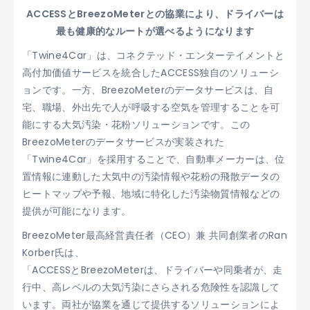
ACCESSとBreezoMeterとの協業により、ドライバーは
最も健康的なルートが選べるようになります
「Twine4Car」は、コネクテッド・エンターテイメントと
高付加価値サービスを統合したACCESS独自のソリューシ
ョンです。一方、BreezoMeterのデータサービスは、自
宅、職場、外出先で人が呼吸する空気を管理することを可
能にする大気汚染・花粉ソリューションです。この
BreezoMeterのデータサービスが実装された
「Twine4Car」を採用することで、自動車メーカーは、位
置情報に連動した大気中の汚染情報や花粉の飛散データの
ヒートマップや予報、地域に特化した汚染物質情報などの
提供が可能になります。
BreezoMeter最高経営責任者（CEO）兼 共同創業者のRan
Korber氏は、
「ACCESSとBreezoMeterは、ドライバーや同乗者が、走
行中、高レベルの大気汚染にさらされる危険性を認識して
います。両社が協業を通じて提供するソリューションによ