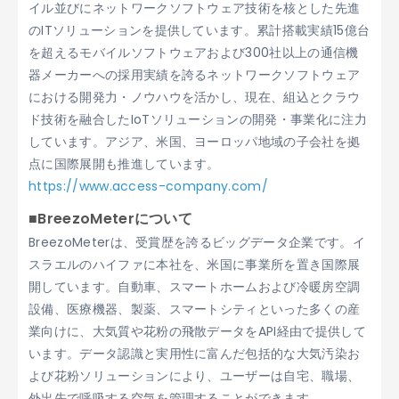
イル並びにネットワークソフトウェア技術を核とした先進
のITソリューションを提供しています。累計搭載実績15億台
を超えるモバイルソフトウェアおよび300社以上の通信機
器メーカーへの採用実績を誇るネットワークソフトウェア
における開発力・ノウハウを活かし、現在、組込とクラウ
ド技術を融合したIoTソリューションの開発・事業化に注力
しています。アジア、米国、ヨーロッパ地域の子会社を拠
点に国際展開も推進しています。
https://www.access-company.com/
■BreezoMeterについて
BreezoMeterは、受賞歴を誇るビッグデータ企業です。イ
スラエルのハイファに本社を、米国に事業所を置き国際展
開しています。自動車、スマートホームおよび冷暖房空調
設備、医療機器、製薬、スマートシティといった多くの産
業向けに、大気質や花粉の飛散データをAPI経由で提供して
います。データ認識と実用性に富んだ包括的な大気汚染お
よび花粉ソリューションにより、ユーザーは自宅、職場、
外出先で呼吸する空気を管理することができます。