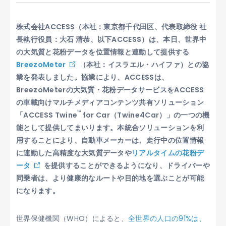
株式会社ACCESS（本社：東京都千代田区、代表取締役 社
長執行役員：大石 清恭、以下ACCESS）は、本日、世界中
の大気質と花粉データを位置情報と連動して提供する
BreezoMeter
（本社：イスラエル・ハイファ）との協
業を発表しました。協業により、ACCESSは、
BreezoMeterの大気質・花粉データサービスをACCESS
の車載向けマルチメディアコンテンツ共有ソリューション
™
「ACCESS Twine
for Car（Twine4Car）」の一つの機
能として提供してまいります。本統合ソリューションを利
用することにより、自動車メーカーは、走行中の位置情報
に連動した高精度な大気質データや
リアルタイムの花粉デ
ータ
を提供することができるようになり、ドライバーや
同乗者は、より健康的なルートや目的地を選ぶことが可能
になります。
世界保健機関（WHO）によると、
全世界の人口の91%は、