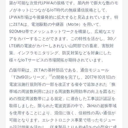
築が可能な次世代LPWAの規格です。屋内外で膨大な数のモ
ノがネットにつながるIoT時代の無線通信規格として、
LPWA市場は今後爆発的に拡大すると見込まれています。特
にZETAは、電池駆動の中継器（Mote）を用いて、
920MHz帯でメッシュネットワークを構築し、広範なエリ
アをカバーすることができます。この特性を活かし、3G／
LTE網の電波がカバーしきれない山間部での畜産、害獣対
策、インフラモニタリング、防災対策などを対象にした
様々なIoTサービスの市場開拓が期待されています。
凸版印刷は、ZETAの基幹部品である、通信モジュール
※1
「TZM901シリーズ」
の開発を完了し、2017年10月1日の
電波法施行規則等の一部を改正する省令で追加された「狭
帯域の周波数利用における周波数利用効率の向上を図るた
めの指定周波数帯による規定」に適合した工事設計認証を
取得しました。限られた電波資源の中で、2kHzの超狭帯域
を使用することにより、混信に強く、信頼性の高い通信が
可能となります。エレクトロニクス事業で培ったモジュー
ル設計技術を活かし、従来製品よりも約40％の小型化に成