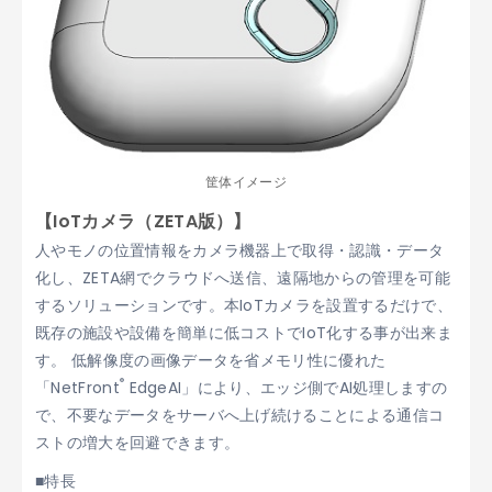
筐体イメージ
【IoTカメラ（ZETA版）】
人やモノの位置情報をカメラ機器上で取得・認識・データ
化し、ZETA網でクラウドへ送信、遠隔地からの管理を可能
するソリューションです。本IoTカメラを設置するだけで、
既存の施設や設備を簡単に低コストでIoT化する事が出来ま
す。 低解像度の画像データを省メモリ性に優れた
®
「NetFront
EdgeAI」により、エッジ側でAI処理しますの
で、不要なデータをサーバへ上げ続けることによる通信コ
ストの増大を回避できます。
■特長