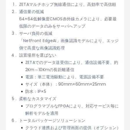
ZETAマルチホップ無線通信により、高効率で高信頼
通信量の低減
64×64低解像度CMOS赤外線カメラにより、必要最
低限のデータのみをサーバへアップ
サーバ負荷の低減
「NetFront EdgeAI」画像認識モデルにより、エッジ
側で高度な画像認識処理
設置場所を選ばない
ZETAでのデータ送受信により、通信設備不要、約
2Km～10Kmの長距離通信
電源：単三電池駆動により、電源設備不要
サイズ（本体）：90mm×60mm×25mm
防水：IP×5
柔軟なカスタマイズ
プログラマブルなFPGAにより、対応サービス毎に
解析モデルを適用
トータルパッケージソリューション
クラウド連携および管理画面の提供（オプション）