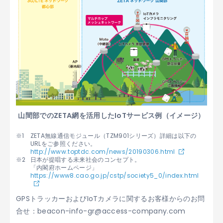
山間部でのZETA網を活用したIoTサービス例（イメージ）
ZETA無線通信モジュール（TZM901シリーズ）詳細は以下の
URLをご参照ください。
http://www.toptdc.com/news/20190306.html
日本が提唱する未来社会のコンセプト。
「内閣府ホームページ」
https://www8.cao.go.jp/cstp/society5_0/index.html
GPSトラッカーおよびIoTカメラに関するお客様からのお問
合せ：beacon-info-gr@access-company.com