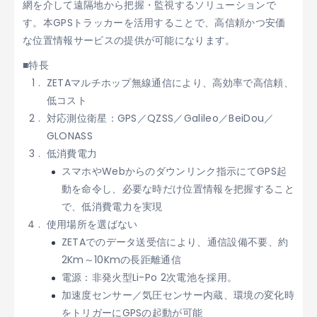
網を介して遠隔地から把握・監視するソリューションで
す。本GPSトラッカーを活用することで、高信頼かつ安価
な位置情報サービスの提供が可能になります。
■特長
ZETAマルチホップ無線通信により、高効率で高信頼、
低コスト
対応測位衛星：GPS／QZSS／Galileo／BeiDou／
GLONASS
低消費電力
スマホやWebからのダウンリンク指示にてGPS起
動を命令し、必要な時だけ位置情報を把握すること
で、低消費電力を実現
使用場所を選ばない
ZETAでのデータ送受信により、通信設備不要、約
2Km～10Kmの長距離通信
電源：非発火型Li-Po 2次電池を採用。
加速度センサー／気圧センサー内蔵、環境の変化時
をトリガーにGPSの起動が可能