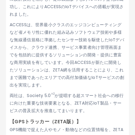
功し、これによりACCESSのIoTデバイスへの搭載が実現さ
れました。
ACCESSは、世界最小クラスのエッジコンピューティング
など省メモリ性に優れた組み込みソフトウェア技術や多様
な無線通信規格に準拠したセンサー技術を駆使したIoTデバ
イスから、クラウド連携、サービス事業者向け管理画面ま
でを包括的に提供するソリューションの開発・提供に豊富
な商用実績を有しています。今回ACCESSが新たに開発し
たソリューションは、ZETA網を活用することにより、これ
まで困難であったエリアでの高付加価値なIoTサービスの創
出を実現します。
※2
両社は、Society 5.0
が提唱する超スマート社会への移行
に向けた重要な技術要素となる、ZETA対応IoT製品・サー
ビスの普及拡大を推進してまいります。
【GPSトラッカー（ZETA版）】
GPS機能で捉えた人やモノ・動物などの位置情報を、ZETA