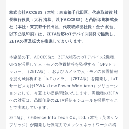
株式会社ACCESS（本社：東京都千代田区、代表取締役 社
長執行役員：大石 清恭、以下ACCESS）と凸版印刷株式会
社（本社：東京都千代田区、代表取締役社長：金子 眞吾、
以下凸版印刷）は、ZETA対応IoTデバイス開発で協業し、
ZETAの普及拡大を推進してまいります。
本協業の下、ACCESSは、ZETA対応のIoTデバイス2機種、
GPSを活用して人・モノの位置情報を監視する「GPSトラ
ッカー」（ZETA版）、およびカメラで人・モノの位置情報
を捉えAI解析する「IoTカメラ」（ZETA版）を開発し、IoT
サービス向けLPWA（Low Power Wide Area）ソリューシ
ョンとして、今夏より提供開始いたします。両機種のZETA
への対応は、凸版印刷のZETA通信モジュールを採用するこ
とで実現しています。
ZETAは、ZiFiSence Info Tech Co., Ltd.（本社：英国ケン
ブリッジ）が開発した低電力でメッシュネットワークの構