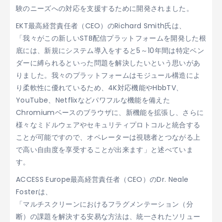
験のニーズへの対応を支援するために開発されました。
EKT最高経営責任者（CEO）のRichard Smith氏は、
「我々がこの新しいSTB配信プラットフォームを開発した根
底には、新規にシステム導入をすると5～10年間は特定ベン
ダーに縛られるといった問題を解決したいという思いがあ
りました。我々のプラットフォームはモジュール構造によ
り柔軟性に優れているため、4K対応機能やHbbTV、
YouTube、Netflixなどパワフルな機能を備えた
Chromiumベースのブラウザに、新機能を拡張し、さらに
様々なミドルウェアやセキュリティプロトコルと統合する
ことが可能ですので、オペレーターは視聴者とつながる上
で高い自由度を享受することが出来ます」と述べていま
す。
ACCESS Europe最高経営責任者（CEO）のDr. Neale
Fosterは、
「マルチスクリーンにおけるフラグメンテーション（分
断）の課題を解決する安易な方法は、統一されたソリュー