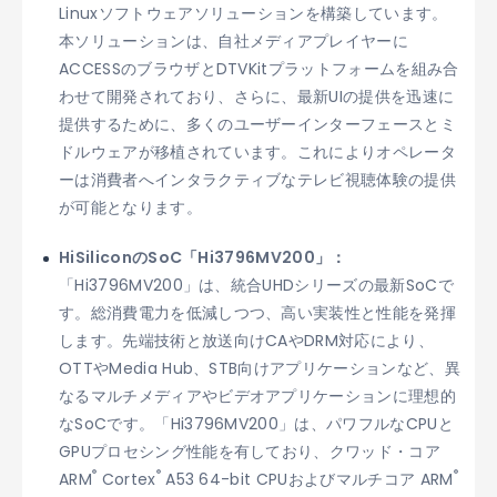
Linuxソフトウェアソリューションを構築しています。
本ソリューションは、自社メディアプレイヤーに
ACCESSのブラウザとDTVKitプラットフォームを組み合
わせて開発されており、さらに、最新UIの提供を迅速に
提供するために、多くのユーザーインターフェースとミ
ドルウェアが移植されています。これによりオペレータ
ーは消費者へインタラクティブなテレビ視聴体験の提供
が可能となります。
HiSiliconのSoC「Hi3796MV200」：
「Hi3796MV200」は、統合UHDシリーズの最新SoCで
す。総消費電力を低減しつつ、高い実装性と性能を発揮
します。先端技術と放送向けCAやDRM対応により、
OTTやMedia Hub、STB向けアプリケーションなど、異
なるマルチメディアやビデオアプリケーションに理想的
なSoCです。「Hi3796MV200」は、パワフルなCPUと
GPUプロセシング性能を有しており、クワッド・コア
®
®
®
ARM
Cortex
A53 64-bit CPUおよびマルチコア ARM