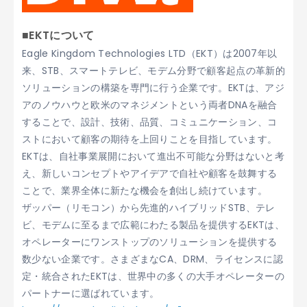
■EKTについて
Eagle Kingdom Technologies LTD（EKT）は2007年以
来、STB、スマートテレビ、モデム分野で顧客起点の革新的
ソリューションの構築を専門に行う企業です。EKTは、アジ
アのノウハウと欧米のマネジメントという両者DNAを融合
することで、設計、技術、品質、コミュニケーション、コ
ストにおいて顧客の期待を上回りことを目指しています。
EKTは、自社事業展開において進出不可能な分野はないと考
え、新しいコンセプトやアイデアで自社や顧客を鼓舞する
ことで、業界全体に新たな機会を創出し続けています。
ザッパー（リモコン）から先進的ハイブリッドSTB、テレ
ビ、モデムに至るまで広範にわたる製品を提供するEKTは、
オペレーターにワンストップのソリューションを提供する
数少ない企業です。さまざまなCA、DRM、ライセンスに認
定・統合されたEKTは、世界中の多くの大手オペレーターの
パートナーに選ばれています。