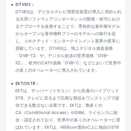
DTVKit：
DTVKitは、デジタルテレビ用受信装置の導入に求められ
る汎用ソフトウェアコンポーネントの開発・保守におけ
るアプローチを改善することで、専有的な著作権モデル
からオープンな著作権料フリーのモデルへの移行を促
し、コネクテッド・エンターテインメント業界の変革に
貢献しています。DTVKitは、地上デジタル放送規格
「DVB-T2」や、デジタル放送の世界規格「DVB-
S2」、欧州のCATV規格「DVB-C」などにおいて世界中
の多くのオペレーターに導入されています。
EKTのSTB：
EKTは、ザッパー（リモコン）から先進のハイブリッド
STB、テレビに至るまで広範な製品をワンストップで提
供できる数少ない企業です。EKTは、数多くの
CA（Conditional Access）やDRM、ライセンスに統
合・認定されており、世界中の多くのオペレーターに選
ばれています。EKTは、HiSilicon製SoC上に独自のSTB