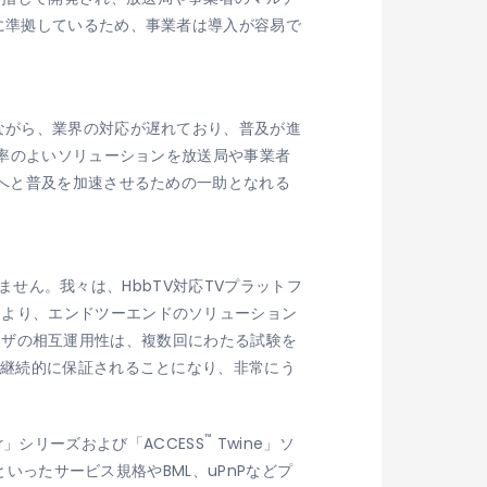
に準拠しているため、事業者は導入が容易で
ながら、業界の対応が遅れており、普及が進
効率のよいソリューションを放送局や事業者
格へと普及を加速させるための一助となれる
りません。我々は、HbbTV対応TVプラットフ
により、エンドツーエンドのソリューション
ブラウザの相互運用性は、複数回にわたる試験を
が継続的に保証されることになり、非常にう
™
er」シリーズおよび「ACCESS
Twine」ソ
e on TVといったサービス規格やBML、uPnPなどプ