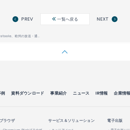
PREV
NEXT
一覧へ戻る
ACCESSとCastoola、欧州の放送・通信のハイブリッド規格であるHbbTV対応ソリューションの普及加速をめざし、協業
事例
資料ダウンロード
事業紹介
ニュース
IR情報
企業情
ブラウザ
サービス＆ソリューション
電子出版