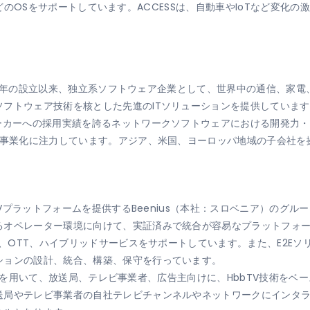
oidなどのOSをサポートしています。ACCESSは、自動車やIoTなど
1984年の設立以来、独立系ソフトウェア企業として、世界中の通信、
フトウェア技術を核とした先進のITソリューションを提供しています
メーカーへの採用実績を誇るネットワークソフトウェアにおける開発力
・事業化に注力しています。アジア、米国、ヨーロッパ地域の子会社を
TVプラットフォームを提供するBeenius（本社：スロベニア）のグルー
るオペレーター環境に向けて、実証済みで統合が容易なプラットフォ
TV、OTT、ハイブリッドサービスをサポートしています。また、E2E
ションの設計、統合、構築、保守を行っています。
トフォームを用いて、放送局、テレビ事業者、広告主向けに、HbbTV技術
送局やテレビ事業者の自社テレビチャンネルやネットワークにインタ