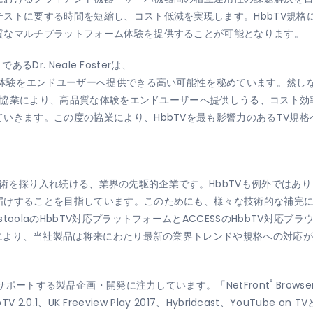
ストに要する時間を短縮し、コスト低減を実現します。HbbTV規格
質なマルチプラットフォーム体験を提供することが可能となります。
るDr. Neale Fosterは、
聴体験をエンドユーザーへ提供できる高い可能性を秘めています。然し
の度の協業により、高品質な体験をエンドユーザーへ提供しうる、コスト
いきます。この度の協業により、HbbTVを最も影響力のあるTV規
先端の技術を採り入れ続ける、業界の先駆的企業です。HbbTVも例外ではあ
届けすることを目指しています。このためにも、様々な技術的な補完
oolaのHbbTV対応プラットフォームとACCESSのHbbTV対応
業により、当社製品は将来にわたり最新の業界トレンドや規格への対応
®
をサポートする製品企画・開発に注力しています。「NetFront
Brows
 2.0.1、UK Freeview Play 2017、Hybridcast、YouTub