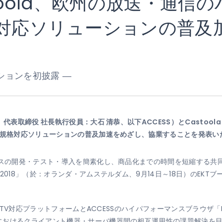
stoola、欧州の放送・通
V対応ソリューションの普及
ションを初披露 ―
、代表取締役 社長執行役員：大石 清恭、以下ACCESS）と
Castoola
V規格対応ソリューションの普及加速をめざし、協業することを発表い
ビスの開発・テスト・導入を簡素化し、商品化までの時間を短縮する共
18」（於：オランダ・アムステルダム、9月14日～18日）のEKTブース（
bTV対応プラットフォームとACCESSのハイパフォーマンスブラウザ「Ne
におけるクライアント機器・サーバ機器間の相互運用性の課題解決を