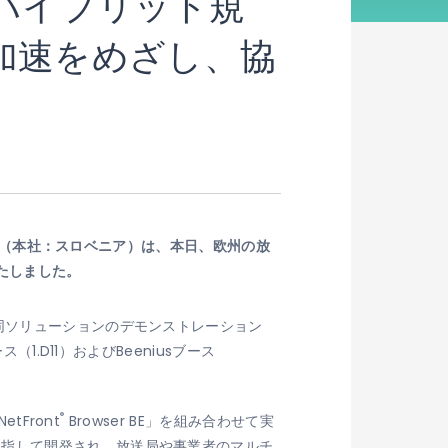
信のハイブリッド規
加速をめざし、協
（本社：スロベニア）は、本日、欧州の放
たしました。
同ソリューションのデモンストレーション
1.D11）およびBeeniusブース
®
tFront
Browser BE」を組み合わせて実
目指して開発され、放送局や事業者のマルチ