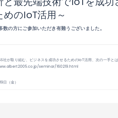
と最先端技術でIoTを成
めのIoT活用～
多数の方にご参加いただき有難うございました。
ESS社が取り組む、ビジネスを成功させるためのIoT活用、次の一手と
ert2005.co.jp/seminar/160219.html
月19日（金）