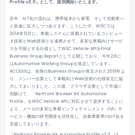
Profile v2.0」として、提供開始いたします。
近年、IoT化の流れは、携帯端末から家電、そして自動車へ
と急速に拡大しつつあります。こうした中、W3Cでは、
2014年12月に、車載システムに搭載されているコンピュー
タ技術とWeb技術とを連携させて、多彩な車載向けサービ
スを可能とする仕様としてW3C Vehicle APIをFinal
Business Group Reportとして公開しており、今年2月に
はAutomotive Working Groupを発足しています。
ACCESSは、前身のBusiness Groupが発足された2013年よ
り、メンバー企業として車載向けWeb技術の仕様策定に協
力してまいりました。この度、ブラウザ企業として市場に
先駆けて、「NetFront Browser NX Automotive
Profile」をW3C Vehicle APIに対応させて提供することに
より、メーカの多彩な車載インフォテインメント（IVI）サ
ービス・機能の研究開発を活性化し、自動車業界のIoT化を
支援してまいります。
「NetFront Browser NX Automotive Profile v2.0」は、