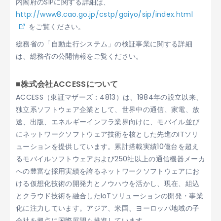
内閣府のSIPに関する詳細は、
http://www8.cao.go.jp/cstp/gaiyo/sip/index.html
をご覧ください。
総務省の「自動走行システム」の検証事業に関する詳細
は、総務省の公開情報をご覧ください。
■株式会社ACCESSについて
ACCESS（東証マザーズ：4813）は、1984年の設立以来、
独立系ソフトウェア企業として、世界中の通信、家電、放
送、出版、エネルギーインフラ業界向けに、モバイル並び
にネットワークソフトウェア技術を核とした先進のITソリ
ューションを提供しています。累計搭載実績10億台を超え
るモバイルソフトウェアおよび250社以上の通信機器メーカ
への豊富な採用実績を誇るネットワークソフトウェアにお
ける仮想化技術の開発力とノウハウを活かし、現在、組込
とクラウド技術を融合したIoTソリューションの開発・事業
化に注力しています。アジア、米国、ヨーロッパ地域の子
会社を拠点に国際展開も推進しています。