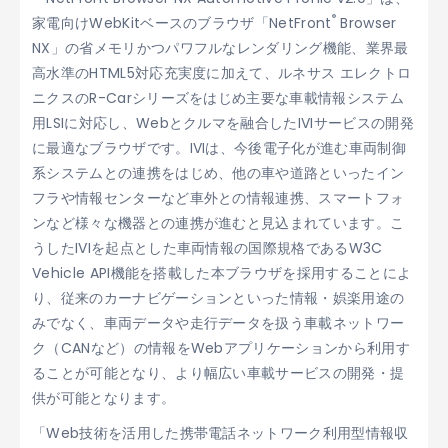
®
家電向けWebKitベースのブラウザ「NetFront
Browser
NX」の省メモリかつパワフルなレンダリング機能、業界最
高水準のHTML5対応充実度に加えて、ルネサス エレクトロ
ニクスのR-Carシリーズをはじめ主要な車載情報システム
用LSIに対応し、Webとクルマを融合したIVIサービスの開発
に最適なブラウザです。IVIは、今後電子化が進む車両制御
系システムとの連携をはじめ、他の車や道路といったイン
フラや情報センターなど車外との情報連携、スマートフォ
ンなど様々な機器との連携が進むと見込まれています。こ
うしたIVIを起点とした車両情報の国際規格であるW3C
Vehicle API機能を搭載した本ブラウザを採用することによ
り、従来のカーナビゲーションといった情報・娯楽用途の
みでなく、車両データや走行データを扱う車載ネットワー
ク（CANなど）の情報をWebアプリケーションから利用す
ることが可能となり、より幅広い車載サービスの開発・提
供が可能となります。
「Web技術を活用した携帯電話ネットワーク利用型情報収