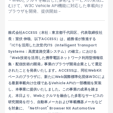
－Webとクルマを融合した多彩なサービスの実現に
むけて、W3C Vehicle API機能に対応した車載向け
ブラウザを開発、提供開始－
株式会社ACCESS（本社：東京都千代田区、代表取締役社
長：室伏 伸哉、以下ACCESS）は、総務省が推進する
「ICTを活用した次世代ITS（Intelligent Transport
Systems：高度道路交通システム）の確立」における
「Web技術を活用した携帯電話ネットワーク利用型情報収
集・配信技術の開発」事業のブラウザ開発企業として選定
されたことを発表いたします。ACCESSは、同社WebKit
ベースのブラウザに、新たにWeb国際標準化団体W3Cによ
る最新車載向け仕様であるVehicle APIの一部機能を実装
し、本事業に提供いたしました。この事業の成果を踏ま
え、本日より、Webとクルマを融合した多彩なサービスの
研究開発を行う、自動車メーカおよび車載機器メーカなど
®
を対象に、「NetFront
Browser NX Automotive