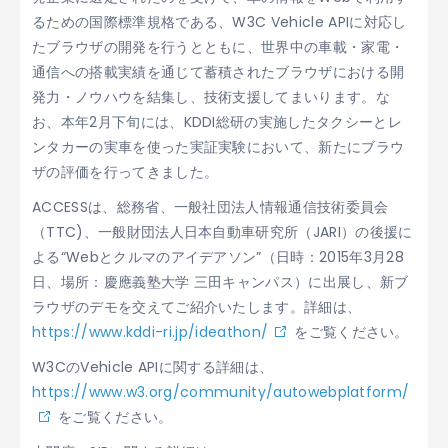
るための国際標準規格である、W3C Vehicle APIに対応し
たブラウザの開発を行うとともに、世界中の車載・家電・
通信への搭載実績を通じて蓄積されたブラウザにおける開
発力・ノウハウを結集し、技術支援してまいります。な
お、本年2月下旬には、KDDI総研の実施したタクシーとレ
ンタカーの実車を使った実証実験において、新たにブラウ
ザの評価を行ってきました。
ACCESSは、総務省、一般社団法人情報通信技術委員会
（TTC)、一般財団法人日本自動車研究所（JARI）の後援に
よる“Webとクルマのアイデアソン”（日時：2015年3月28
日、場所：慶應義塾大学 三田キャンパス）に出展し、新ブ
ラウザのデモを交えてご紹介いたします。詳細は、
https://www.kddi-ri.jp/ideathon/
をご覧ください。
W3CのVehicle APIに関する詳細は、
https://www.w3.org/community/autowebplatform/
をご覧ください。