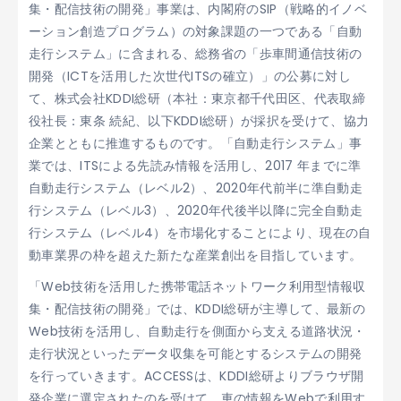
集・配信技術の開発」事業は、内閣府のSIP（戦略的イノベ
ーション創造プログラム）の対象課題の一つである「自動
走行システム」に含まれる、総務省の「歩車間通信技術の
開発（ICTを活用した次世代ITSの確立）」の公募に対し
て、株式会社KDDI総研（本社：東京都千代田区、代表取締
役社長：東条 続紀、以下KDDI総研）が採択を受けて、協力
企業とともに推進するものです。「自動走行システム」事
業では、ITSによる先読み情報を活用し、2017 年までに準
自動走行システム（レベル2）、2020年代前半に準自動走
行システム（レベル3）、2020年代後半以降に完全自動走
行システム（レベル4）を市場化することにより、現在の自
動車業界の枠を超えた新たな産業創出を目指しています。
「Web技術を活用した携帯電話ネットワーク利用型情報収
集・配信技術の開発」では、KDDI総研が主導して、最新の
Web技術を活用し、自動走行を側面から支える道路状況・
走行状況といったデータ収集を可能とするシステムの開発
を行っていきます。ACCESSは、KDDI総研よりブラウザ開
発企業に選定されたのを受けて、車の情報をWebで利用す