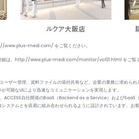
www.plus-medi.com/ をご覧ください。
p://www.plus-medi.com/monitor/vol01.html をご
などのユーザー管理、資料ファイルの添付共有など、企業の業務に求めら
が可能なUIにより迅速なコミュニケーションを実現します。
ESS自社開発のBaaS（Backend as a Service）およびSaaS（So
務システムとを容易に組み合わせられるように設計されています。お