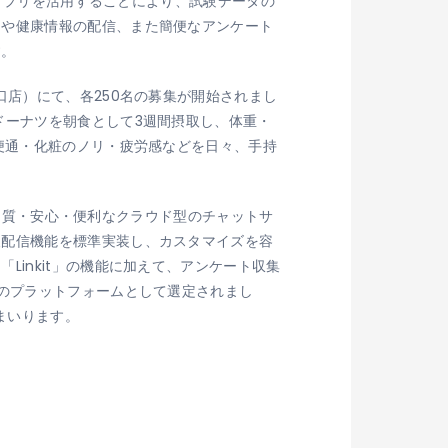
」アプリを活用することにより、試験データの
ジや健康情報の配信、また簡便なアンケート
す。
口店）にて、各250名の募集が開始されまし
ドーナツを朝食として3週間摂取し、体重・
便通・化粧のノリ・疲労感などを日々、手持
、高品質・安心・便利なクラウド型のチャットサ
報配信機能を標準実装し、カスタマイズを容
inkit」の機能に加えて、アンケート収集
ーのプラットフォームとして選定されまし
てまいります。