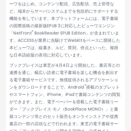
ーワをはじめ、コンテンツ配信、広告配信、売上管理な
ど、端末からサーバシステムまでを包括的にサポートする
機能を有しています。本プラットフォームには、電子書籍
の国際規格の最新版EPUB 3に対応したビューワエンジン
®
「NetFront
BookReader EPUB Edition」が含まれていま
す。ACCESSが業界に先駆けてWebKitをベースに開発した
本ビューワは、縦書き、ルビ、禁則、傍点といった、複雑
な日本語組版の表現に対応しています。
ブックプレイスは東芝が4月4日より開始した、書店等との
連携を通じ、幅広い読者に電子書籍を楽しむ機会を創出す
る電子書籍サービスです。無償提供されるアプリケーショ
™
ンをダウンロードすることで、Android
搭載のタブレット
やスマートフォン、iPhone、iPadで書籍コンテンツの閲覧
ができます。また、電子ペーパーを搭載した電子書籍リー
ダー「ブックプレイス モノ（BookPlace MONO）」と書
籍コンテンツ等とのセット販売もオンラインストアや提携
書店の一部の店頭などで行われます。東芝の電子書籍サー