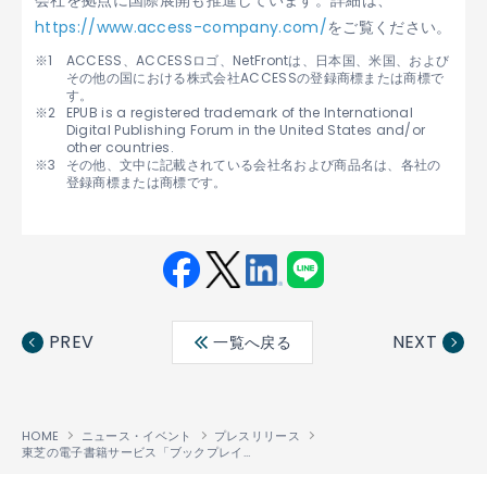
会社を拠点に国際展開も推進しています。詳細は、
https://www.access-company.com/
をご覧ください。
ACCESS、ACCESSロゴ、NetFrontは、日本国、米国、および
その他の国における株式会社ACCESSの登録商標または商標で
す。
EPUB is a registered trademark of the International
Digital Publishing Forum in the United States and/or
other countries.
その他、文中に記載されている会社名および商品名は、各社の
登録商標または商標です。
Fac
Twit
Link
LINE
ebo
ter
edin
PREV
NEXT
一覧へ戻る
ok
HOME
ニュース・イベント
プレスリリース
東芝の電子書籍サービス「ブックプレイス クラウド イノベーション （BookPlace Cloud Innovations）」にEPUB 3対応の電子出版プラットフォーム「ACCESS