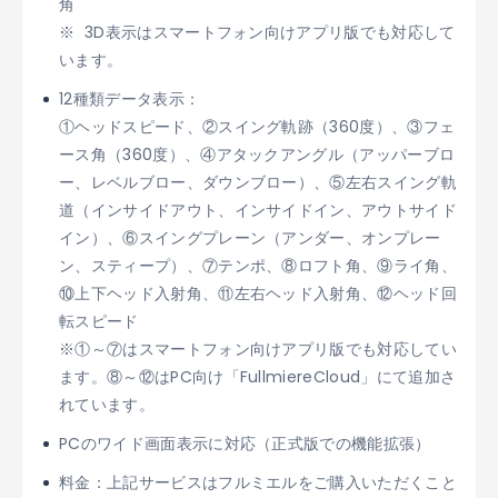
角
※ 3D表示はスマートフォン向けアプリ版でも対応して
います。
12種類データ表示：
①ヘッドスピード、②スイング軌跡（360度）、③フェ
ース角（360度）、④アタックアングル（アッパーブロ
ー、レベルブロー、ダウンブロー）、⑤左右スイング軌
道（インサイドアウト、インサイドイン、アウトサイド
イン）、⑥スイングプレーン（アンダー、オンプレー
ン、スティープ）、⑦テンポ、⑧ロフト角、⑨ライ角、
⑩上下ヘッド入射角、⑪左右ヘッド入射角、⑫ヘッド回
転スピード
※①～⑦はスマートフォン向けアプリ版でも対応してい
ます。⑧～⑫はPC向け「FullmiereCloud」にて追加さ
れています。
PCのワイド画面表示に対応（正式版での機能拡張）
料金：上記サービスはフルミエルをご購入いただくこと