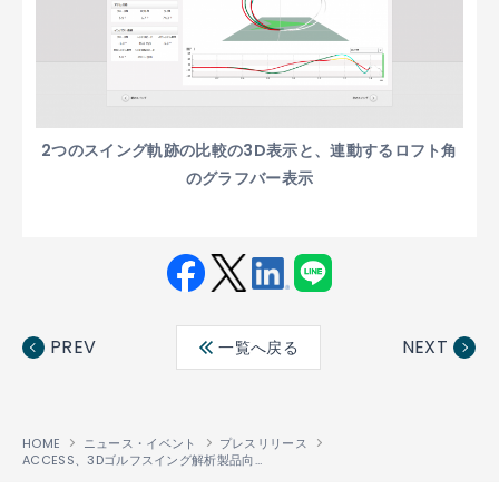
2つのスイング軌跡の比較の3D表示と、連動するロフト角
のグラフバー表示
Fac
Twit
Link
LINE
ebo
ter
edin
PREV
NEXT
一覧へ戻る
ok
HOME
ニュース・イベント
プレスリリース
ACCESS、3Dゴルフスイング解析製品向けクラウドサービス 「Fullmiere
Clou
®