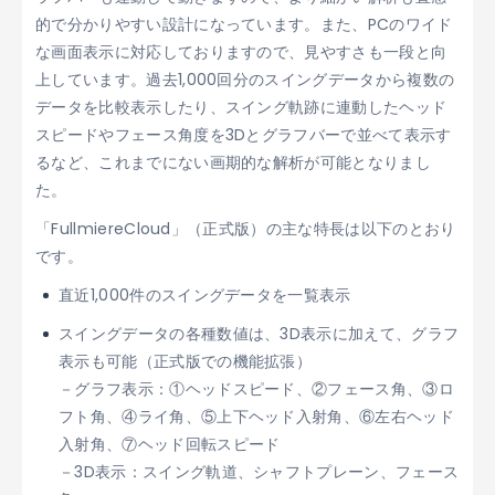
的で分かりやすい設計になっています。また、PCのワイド
な画面表示に対応しておりますので、見やすさも一段と向
上しています。過去1,000回分のスイングデータから複数の
データを比較表示したり、スイング軌跡に連動したヘッド
スピードやフェース角度を3Dとグラフバーで並べて表示す
るなど、これまでにない画期的な解析が可能となりまし
た。
「FullmiereCloud」（正式版）の主な特長は以下のとおり
です。
直近1,000件のスイングデータを一覧表示
スイングデータの各種数値は、3D表示に加えて、グラフ
表示も可能（正式版での機能拡張）
－グラフ表示：①ヘッドスピード、②フェース角、③ロ
フト角、④ライ角、⑤上下ヘッド入射角、⑥左右ヘッド
入射角、⑦ヘッド回転スピード
－3D表示：スイング軌道、シャフトプレーン、フェース