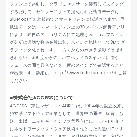
フォン上で起動し、クラブにセンサーを装着してスイング
するだけで、センサーによって捉えられた軌道データは、
®
Bluetooth
無線技術でスマートフォンに転送されます。同
軌道データは、スマートフォン上の3Dスイング解析アプリ
により、独自のアルゴリズムにて処理され、ゴルフスイン
グ分析に適切な数値を算出後、スイング軌跡として3Dでグ
ラフィック化されます。一方向からのカメラ撮影では捉え
きれない、360度からのゴルフヘッドのスイング軌道や、
フェースの開き具合などを一度のスイングで確認すること
が出来ます。詳細は、http://www.fullmiere.com/をご覧
ください。
■株式会社ACCESSについて
ACCESS（東証マザーズ：4813）は、1984年の設立以来、
独立系ソフトウェア企業として、世界中の通信、家電、放
送、出版、エネルギーインフラ業界向けに、モバイル並び
にネットワークソフトウェア技術を核とした先進のITソリ
ューションを提供しています。累計搭載実績10億台突破の