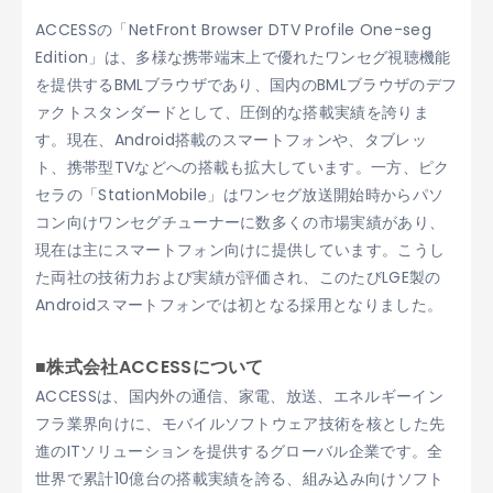
ACCESSの「NetFront Browser DTV Profile One-seg
Edition」は、多様な携帯端末上で優れたワンセグ視聴機能
を提供するBMLブラウザであり、国内のBMLブラウザのデフ
ァクトスタンダードとして、圧倒的な搭載実績を誇りま
す。現在、Android搭載のスマートフォンや、タブレッ
ト、携帯型TVなどへの搭載も拡大しています。一方、ピク
セラの「StationMobile」はワンセグ放送開始時からパソ
コン向けワンセグチューナーに数多くの市場実績があり、
現在は主にスマートフォン向けに提供しています。こうし
た両社の技術力および実績が評価され、このたびLGE製の
Androidスマートフォンでは初となる採用となりました。
■株式会社ACCESSについて
ACCESSは、国内外の通信、家電、放送、エネルギーイン
フラ業界向けに、モバイルソフトウェア技術を核とした先
進のITソリューションを提供するグローバル企業です。全
世界で累計10億台の搭載実績を誇る、組み込み向けソフト