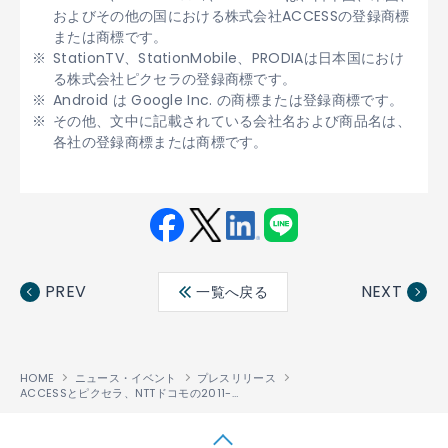
およびその他の国における株式会社ACCESSの登録商標
または商標です。
StationTV、StationMobile、PRODIAは日本国におけ
る株式会社ピクセラの登録商標です。
Android は Google Inc. の商標または登録商標です。
その他、文中に記載されている会社名および商品名は、
各社の登録商標または商標です。
Fac
Twit
Link
LINE
ebo
ter
edin
PREV
NEXT
一覧へ戻る
ok
HOME
ニュース・イベント
プレスリリース
ACCESSとピクセラ、NTTドコモの2011-2012冬春モデルのLGエレクトロニクス製スマートフォン「Optimus LTE L-01D」にワンセグソリューションを提供