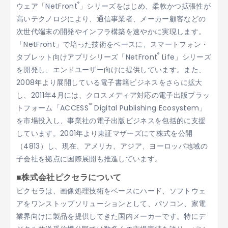
®
ウェア「NetFront
」シリーズをはじめ、柔軟かつ拡張性が
高いテクノロジにより、通信事業者、メーカー顧客などの
次世代端末の開発やインフラ構築を速やかに実現します。
「NetFront」で培った技術をベースに、スマートフォン・
®
タブレット向けアプリシリーズ「NetFront
Life」シリーズ
を開発し、エンドユーザー向けに提供しています。また、
2008年より展開している電子書籍ビジネスをさらに拡大
し、2011年4月には、クロスメディア対応の電子出版プラッ
™
トフォーム「ACCESS
Digital Publishing Ecosystem」
を市場投入し、事業社の電子出版ビジネスを包括的に支援
しています。2001年より東証マザーズにて株式を公開
（4813）し、現在、アメリカ、アジア、ヨーロッパ地域の
子会社を拠点に国際展開も推進しています。
■株式会社ピクセラについて
ピクセラは、画像処理技術をベースにハード、ソフトウェ
アをワンストップソリューションとして、パソコン、家電
業界向けに製品を提供してきた国内メーカーです。特にデ