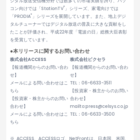
ジタル放送受信機分野では数多くの市場実績を誇り、パソ
®
コン向けでは「StationTV
」シリーズ、家電向けでは
®
「PRODIA
」シリーズを展開しています。また、地上デジ
タルチューナーではデジタル放送の普及に大きな貢献をし
たことが評価され、平成22年度「電波の日」総務大臣表彰
を受賞しています。
●本リリースに関するお問い合わせ
株式会社ACCESS
株式会社ピクセラ
【報道機関からのお問い合わ
【報道機関からのお問い合わ
せ】
せ】
メールによる問い合わせはこ
TEL：06-6633-3511
ちら
【投資家・株主からのお問い
【投資家・株主からのお問い
合わせ】
合わせ】
mailto:press@celsys.co.jp
メールによる問い合わせはこ
TEL：06-6633-3500
ちら
ACCESS、ACCESSロゴ、NetFrontは、日本国、米国、