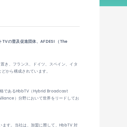
の普及促進団体、AFDESI （The
拠を置き、フランス、ドイツ、スペイン、イタ
などから構成されています。
bbTV（Hybrid Broadcast
k Alliance）分野において世界をリードしてお
ます。当社は、加盟に際して、HbbTV 対