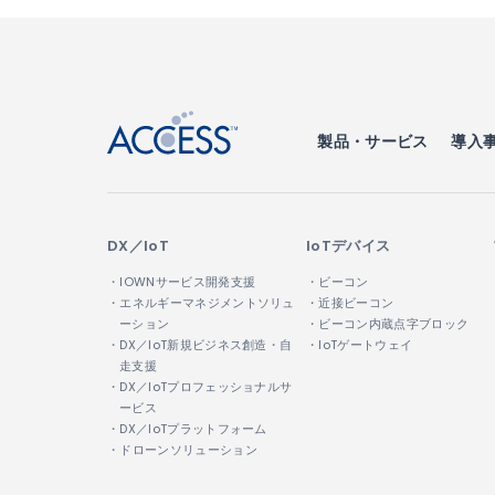
↑
製品・サービス
導入
DX／IoT
IoTデバイス
・IOWNサービス開発支援
・ビーコン
・エネルギーマネジメントソリュ
・近接ビーコン
ーション
・ビーコン内蔵点字ブロック
・DX／IoT新規ビジネス創造・自
・IoTゲートウェイ
走支援
・DX／IoTプロフェッショナルサ
ービス
・DX／IoTプラットフォーム
・ドローンソリューション