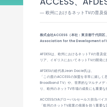
ACCESS、AFDE
― 欧州におけるネットTVの普及
株式会社ACCESS（本社：東京都千代田区、
Association for the Development 
AFDESIは、欧州におけるネットTVの普
リア、イギリスにおいてネットTVの開発
AFDESIの総代表Jean Dacie氏は、
「この度のACCESSの加盟を非常に嬉しく思っ
Broadband TV）や、世界的なマルチメディ
り、欧州のネットTV市場の成長にも重要
ACCESSのIAグローバルセールス担当バイスプレ
「欧州のネットTV産業の発展を担う重要な普