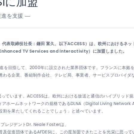
SIに加盟
促進を支援 ―
代表取締役社長：鎌田 富久、以下ACCESS）は、欧州におけるネットTV
of Enhanced TV Services and Interactivity）に加盟しました。
及促進を目指して、2000年に設立された業界団体です。フランスに本
に携わる企業、番組制作会社、テレビ局、事業者、サービスプロバイダ
ています。ACCESSは、欧州における放送と通信のハイブリッド規格であるH
アホームネットワークの規格であるDLNA（Digital Living Networ
な役割を果たしてくれることでしょう」と述べています。
ジデントDr. Neale Fosterは、
及促進団体であるAFDESIに、この度加盟できたことを光栄に思ってい