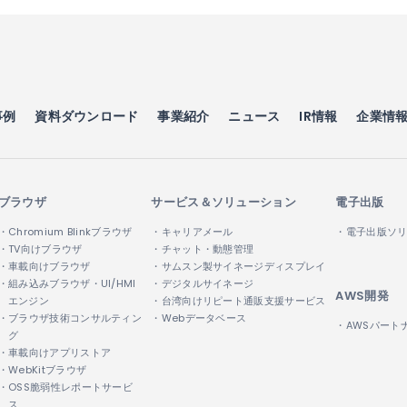
事例
資料ダウンロード
事業紹介
ニュース
IR情報
企業情
ブラウザ
サービス＆ソリューション
電子出版
・Chromium Blinkブラウザ
・キャリアメール
・電子出版ソ
・TV向けブラウザ
・チャット・動態管理
・車載向けブラウザ
・サムスン製サイネージディスプレイ
・組み込みブラウザ・UI/HMI
・デジタルサイネージ
AWS開発
エンジン
・台湾向けリピート通販支援サービス
・ブラウザ技術コンサルティン
・Webデータベース
・AWSパート
グ
・車載向けアプリストア
・WebKitブラウザ
・OSS脆弱性レポートサービ
ス