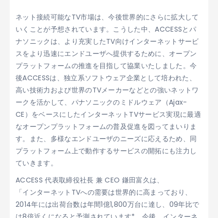
ネット接続可能なTV市場は、今後世界的にさらに拡大して
いくことが予想されています。こうした中、ACCESSとパ
ナソニックは、より充実したTV向けインターネットサービ
スをより迅速にエンドユーザへ提供するために、オープン
プラットフォームの推進を目指して協業いたしました。今
後ACCESSは、独立系ソフトウェア企業として培われた、
高い技術力および世界のTVメーカーなどとの強いネットワ
ークを活かして、パナソニックのミドルウェア（Ajax-
CE）をベースにしたインターネットTVサービス実現に最適
なオープンプラットフォームの普及促進を図ってまいりま
す。また、多様なエンドユーザのニーズに応えるため、同
プラットフォーム上で動作するサービスの開拓にも注力し
ていきます。
ACCESS 代表取締役社長 兼 CEO 鎌田富久は、
「インターネットTVへの需要は世界的に高まっており、
2014年には出荷台数は年間1億1,800万台に達し、09年比で
は8倍近くになると予測されています*。今後、インターネ