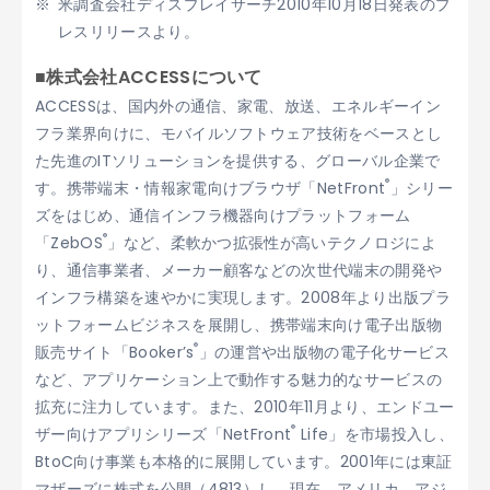
米調査会社ディスプレイサーチ2010年10月18日発表のプ
レスリリースより。
■株式会社ACCESSについて
ACCESSは、国内外の通信、家電、放送、エネルギーイン
フラ業界向けに、モバイルソフトウェア技術をベースとし
た先進のITソリューションを提供する、グローバル企業で
®
す。携帯端末・情報家電向けブラウザ「NetFront
」シリー
ズをはじめ、通信インフラ機器向けプラットフォーム
®
「ZebOS
」など、柔軟かつ拡張性が高いテクノロジによ
り、通信事業者、メーカー顧客などの次世代端末の開発や
インフラ構築を速やかに実現します。2008年より出版プラ
ットフォームビジネスを展開し、携帯端末向け電子出版物
®
販売サイト「Booker’s
」の運営や出版物の電子化サービス
など、アプリケーション上で動作する魅力的なサービスの
拡充に注力しています。また、2010年11月より、エンドユー
®
ザー向けアプリシリーズ「NetFront
Life」を市場投入し、
BtoC向け事業も本格的に展開しています。2001年には東証
マザーズに株式を公開（4813）し、現在、アメリカ、アジ