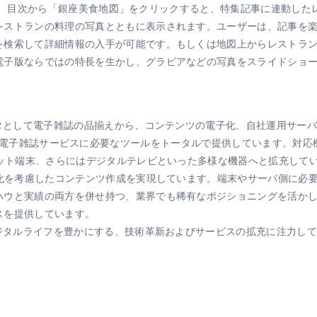
1」では、目次から「銀座美食地図」をクリックすると、特集記事に連動し
レストランの料理の写真とともに表示されます。ユーザーは、記事を
を検索して詳細情報の入手が可能です。もしくは地図上からレストラ
電子版ならではの特長を生かし、グラビアなどの写真をスライドショ
ータとして電子雑誌の品揃えから、コンテンツの電子化、自社運用サー
といった電子雑誌サービスに必要なツールをトータルで提供しています。対応機
レット端末、さらにはデジタルテレビといった多様な機器へと拡充して
子化を考慮したコンテンツ作成を実現しています。端末やサーバ側に必
ハウと実績の両方を併せ持つ、業界でも稀有なポジショニングを活か
スを提供しています。
デジタルライフを豊かにする、技術革新およびサービスの拡充に注力し