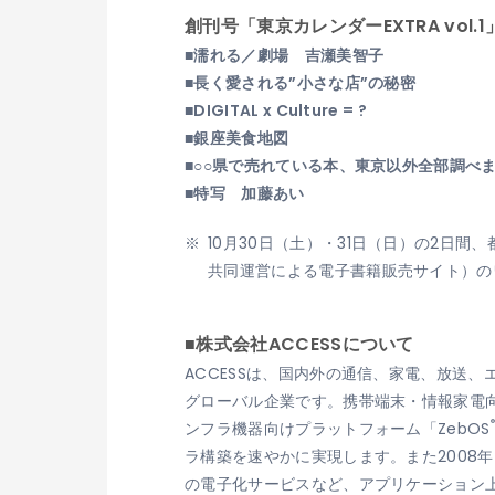
創刊号「東京カレンダーEXTRA vol.
■濡れる／劇場 吉瀬美智子
■長く愛される”小さな店”の秘密
■DIGITAL x Culture = ?
■銀座美食地図
■○○県で売れている本、東京以外全部調べ
■特写 加藤あい
10月30日（土）・31日（日）の2日間
共同運営による電子書籍販売サイト）のワ
■株式会社ACCESSについて
ACCESSは、国内外の通信、家電、放送
グローバル企業です。携帯端末・情報家電向け
ンフラ機器向けプラットフォーム「ZebOS
ラ構築を速やかに実現します。また2008年
の電子化サービスなど、アプリケーション上