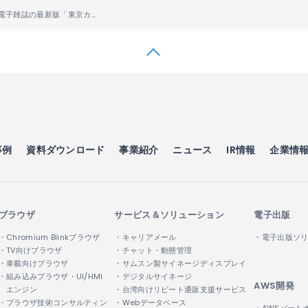
【お知らせ】 電子雑誌の最新版「東京カレンダー
EXTRA」創刊のお知らせ
®
事例
資料ダウンロード
事業紹介
ニュース
IR情報
企業情
ブラウザ
サービス＆ソリューション
電子出版
・Chromium Blinkブラウザ
・キャリアメール
・電子出版ソ
・TV向けブラウザ
・チャット・動態管理
・車載向けブラウザ
・サムスン製サイネージディスプレイ
・組み込みブラウザ・UI/HMI
・デジタルサイネージ
AWS開発
エンジン
・台湾向けリピート通販支援サービス
・ブラウザ技術コンサルティン
・Webデータベース