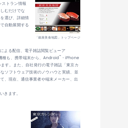
たレストラン情報
楽しむだけでな
ンを選び、詳細情
ーで自動展開する
「銀座美食地図」トップページ
バによる配信、電子雑誌閲覧ビューア
™
種も、携帯端末から、Android
・iPhone
います。また、自社発行の電子雑誌「東京カ
要なソフトウェア技術のノウハウと実績、並
して、現在、通信事業者や端末メーカー、出
ていきます。