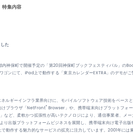
1」特集内容
ました
、都内神保町で開催予定の「第20回神保町ブックフェスティバル」のBooke
ゴンにて、iPad上で動作する「東京カレンダーEXTRA」のデモが
、エネルギーインフラ業界向けに、モバイルソフトウェア技術をベースと
®
ブラウザ「NetFront
Browser」や、携帯端末向けプラットフォーム「AC
®
」など、柔軟かつ拡張性が高いテクノロジにより、通信事業者、メー
より出版プラットフォームビジネスを展開し、携帯端末向け電子出版物販売
で動作する魅力的なサービスの拡充に注力しています。2001年には東