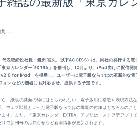
電子雑誌の最新版「東京カレ
供 ―
、代表取締役社長：鎌田 富久、以下ACCESS）は、同社の発行する
®
「東京カレンダー
EXTRA」を創刊し、10月より、iPad向けに配信
ewer v2.0 for iPad」を採用し、ユーザーに電子版ならではの革
トフォンなどの機器にも対応させ、提供する予定です。
がら、紙版の誌面の枠にはとらわれない、電子版用に構造や表現方法
示、ウェブ閲覧といった電子版ならではの機能の付加はもちろんのこ
ます。また、「東京カレンダーEXTRA」アプリは、ストア型アプリ
だけで新刊号のお知らせなど新着情報が更新されます。