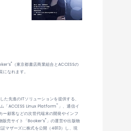
®
r’s
（東京都書店商業組合とACCESSの
ご覧になれます。
した先進のITソリューションを提供する、
™
CESS Linux Platform
」、通信イ
カー顧客などの次世代端末の開発やインフ
®
サイト「Booker’s
」の運営や出版物
証マザーズに株式を公開（4813）し、現