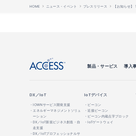
HOME
ニュース・イベント
プレスリリース
↑
製品・サービス
導入
DX／IoT
IoTデバイス
・IOWNサービス開発支援
・ビーコン
・エネルギーマネジメントソリュ
・近接ビーコン
ーション
・ビーコン内蔵点字ブロック
・DX／IoT新規ビジネス創造・自
・IoTゲートウェイ
走支援
・DX／IoTプロフェッショナルサ