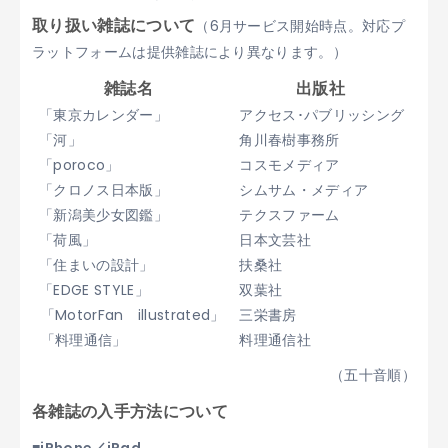
取り扱い雑誌について
（6月サービス開始時点。対応プ
ラットフォームは提供雑誌により異なります。）
雑誌名
出版社
「東京カレンダー」
アクセス･パブリッシング
「河」
角川春樹事務所
「poroco」
コスモメディア
「クロノス日本版」
シムサム・メディア
「新潟美少女図鑑」
テクスファーム
「荷風」
日本文芸社
「住まいの設計」
扶桑社
「EDGE STYLE」
双葉社
「MotorFan illustrated」
三栄書房
「料理通信」
料理通信社
（五十音順）
各雑誌の入手方法について