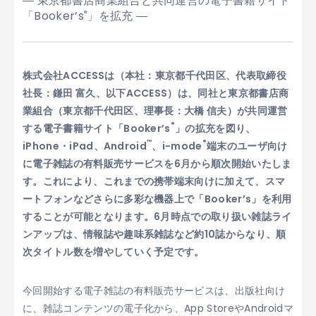
― 東京都書店商業組合と共同運営の電子書籍サイト
「Booker’s
」を拡充 ―
®
株式会社ACCESSは（本社：東京都千代田区、代表取締役
社長：鎌田 富久、以下ACCESS）は、同社と東京都書店商
業組合（東京都千代田区、理事長：大橋 信夫）が共同運営
®
する電子書籍サイト「Booker’s
」の拡充を図り、
™
®
iPhone・iPad、Android
、i-mode
端末のユーザ向け
に電子雑誌の有料販売サービスを6月から順次開始いたしま
す。これにより、これまでの携帯端末向けに加えて、スマ
ートフォンなどさらに多彩な機器上で「Booker’s」を利用
することが可能となります。6月時点での取り扱い雑誌ライ
ンアップは、情報誌や趣味系雑誌など約10誌からなり、順
次タイトル数を増やしていく予定です。
今回開始する電子雑誌の有料販売サービスは、出版社向け
に、雑誌コンテンツの電子化から、App StoreやAndroidマ