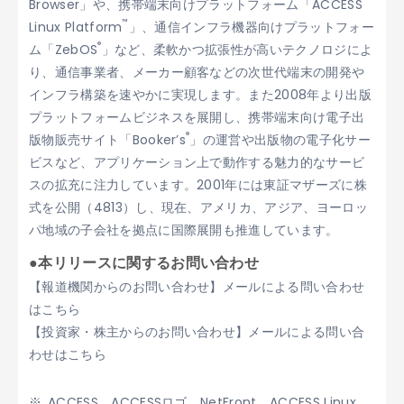
Browser」や、携帯端末向けプラットフォーム「ACCESS
™
Linux Platform
」、通信インフラ機器向けプラットフォー
®
ム「ZebOS
」など、柔軟かつ拡張性が高いテクノロジによ
り、通信事業者、メーカー顧客などの次世代端末の開発や
インフラ構築を速やかに実現します。また2008年より出版
プラットフォームビジネスを展開し、携帯端末向け電子出
®
版物販売サイト「Booker’s
」の運営や出版物の電子化サー
ビスなど、アプリケーション上で動作する魅力的なサービ
スの拡充に注力しています。2001年には東証マザーズに株
式を公開（4813）し、現在、アメリカ、アジア、ヨーロッ
パ地域の子会社を拠点に国際展開も推進しています。
●本リリースに関するお問い合わせ
【報道機関からのお問い合わせ】メールによる問い合わせ
はこちら
【投資家・株主からのお問い合わせ】メールによる問い合
わせはこちら
ACCESS、ACCESSロゴ、NetFront、ACCESS Linux