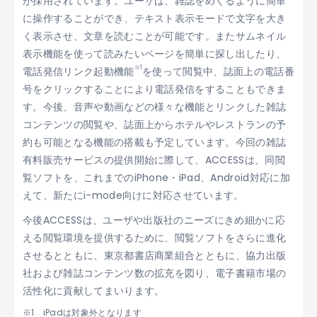
が採用されています。ユーザは、雑誌をめくるように簡単
に操作することができ、テキスト表示モードで文字を大き
く表示させ、文章を読むことが可能です。またサムネイル
表示機能を使って読みたいページを簡単に探し出したり、
※1
電話発信リンク起動機能
を使って閲覧中、誌面上の電話番
号をクリックすることにより電話発信をすることもできま
す。今後、音声や動画などの様々な機能とリンクした雑誌
コンテンツの閲覧や、誌面上からホテルやレストランの予
約も可能となる機能の搭載も予定しています。今回の雑誌
有料販売サービスの提供開始に際して、ACCESSは、同閲
覧ソフトを、これまでのiPhone・iPad、Android対応に加
えて、新たにi-mode向けに対応させています。
今後ACCESSは、ユーザや出版社のニーズにきめ細かに応
える閲覧環境を提供するために、閲覧ソフトをさらに進化
させるとともに、東京都書店商業組合とともに、協力出版
社および雑誌コンテンツ数の拡充を図り、電子書籍市場の
活性化に貢献してまいります。
iPadは対象外となります