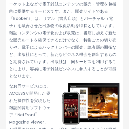
ーケット上などで電子雑誌コンテンツの販売・管理を包括
的に提供するサービスです。また、販売サイトである
「Booker’s」は、リアル（書店店頭）とバーチャル（電
子）を融合させた出版物の販促活動を特長としています。
雑誌コンテンツの電子化および販売は、書店に加えて新た
な販売ルートを確保できるだけでなく、特集ごとの切り売
りや、電子によるバックナンバーの販売、読者層の開拓な
ど、出版社にとって、新たなビジネス機会を創出するもの
と期待されています。出版社は、同サービスを利用するこ
とにより、容易に電子雑誌ビジネスに参入することが可能
となります。
なお同サービスには、
ACCESSが開発した優
れた操作性を実現した
雑誌閲覧用ソフトウェ
®
ア「NetFront
Magazine Viewer」