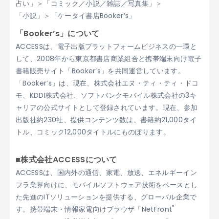
占い」＞「コミック／小説／雑誌／写真集」＞
「小説」＞「ケータイ書店Booker’s」
「Booker’s」について
ACCESSは、電子出版プラットフォームビジネスの一環と
して、2008年から東京都書店商業組合と携帯端末向け電子
書籍販売サイト「Booker’s」を共同運営しています。
「Booker’s」は、現在、株式会社エヌ・ティ・ティ・ドコ
モ、KDDI株式会社、ソフトバンクモバイル株式会社の3キ
ャリアの公式サイトとして登録されています。現在、参加
出版社約230社、提供コンテンツ数は、書籍約21,000タイ
トル、コミック12,000タイトルにものぼります。
■株式会社ACCESSについて
ACCESSは、国内外の通信、家電、放送、エネルギーイン
フラ業界向けに、モバイルソフトウェア技術をベースとし
た先進のITソリューションを提供する、グローバル企業で
®
す。携帯端末・情報家電向けブラウザ「NetFront