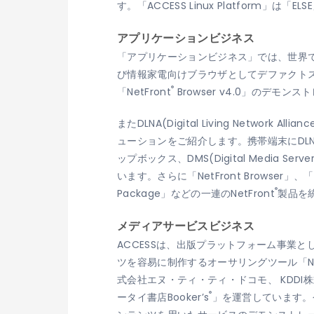
す。「ACCESS Linux Platform
アプリケーションビジネス
「アプリケーションビジネス」では、世界で8億
び情報家電向けブラウザとしてデファクトスタンダ
®
「NetFront
Browser v4.0」のデモ
またDLNA(Digital Living Network A
ューションをご紹介します。携帯端末にDLNAのDMC(
ップボックス、DMS(Digital Med
います。さらに「NetFront Browser」、「Net
®
Package」などの一連のNetFront
製品を
メディアサービスビジネス
ACCESSは、出版プラットフォーム事業と
ツを容易に制作するオーサリングツール「Net
式会社エヌ・ティ・ティ・ドコモ、 KDD
®
ータイ書店Booker’s
」を運営しています。