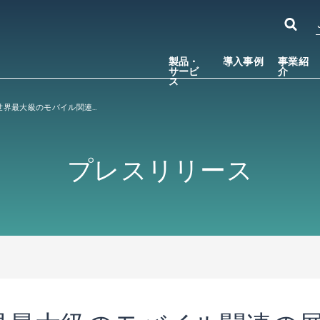
製品・
導入事例
事業紹
サービ
介
ス
【お知らせ】世界最大級のモバイル関連の展示会 「GSMA Mobile World Congress 2010」に出展
プレスリリース