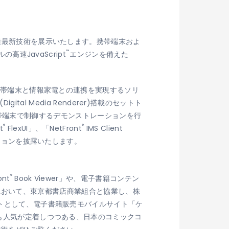
種最新技術を展示いたします。携帯端末およ
™
速JavaScript
エンジンを備えた
いて、携帯端末と情報家電との連携を実現するソリ
gital Media Renderer)搭載のセットト
つの携帯端末で制御するデモンストレーションを行
®
®
t
FlexUI」、「NetFront
IMS Client
ションを披露いたします。
®
nt
Book Viewer」や、電子書籍コンテン
国内において、東京都書店商業組合と協業し、株
イトとして、電子書籍販売モバイルサイト「ケ
でも人気が定着しつつある、日本のコミックコ