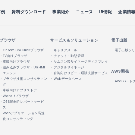
事例
資料ダウンロード
事業紹介
ニュース
IR情報
企業情
ブラウザ
サービス＆ソリューション
電子出版
・Chromium Blinkブラウザ
・キャリアメール
・電子出版ソ
・TV向けブラウザ
・チャット・動態管理
・車載向けブラウザ
・サムスン製サイネージディスプレイ
・組み込みブラウザ・UI/HMI
・デジタルサイネージ
AWS開発
エンジン
・台湾向けリピート通販支援サービス
・ブラウザ技術コンサルティン
・Webデータベース
・AWSパート
グ
・車載向けアプリストア
・WebKitブラウザ
・OSS脆弱性レポートサービ
ス
・Webアプリケーション高速
化コンサルティング