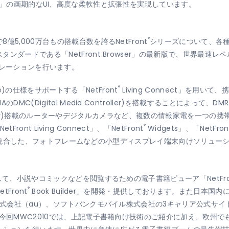
」は「ELSE」の画期的なUI、高度な柔軟性と拡張性を実現しています。
®
5,000万台もの搭載台数を誇るNetFront
シリーズについて、各
ードである「NetFront Browser」の最新版で、世界最速レベルの高
ンストレーションを行います。
®
lliance)の仕様をサポートする「NetFront
Living Connect」を用
Digital Media Controller)を搭載することによって、DMR(Di
ia Server)搭載のルーターやデジタルカメラなど、複数の情報家電を一
®
Front Living Connect」、「NetFront
Widgets」、「NetFron
統合した、フォトフレームなどの小型ディスプレイ端末向けソリュー
して、小説やコミックなどを閲覧するための電子書籍ビューア「NetFro
®
Front
Book Builder」を開発・提供しております。また日本
I株式会社（au）、ソフトバンクモバイル株式会社の3キャリア公式サ
今回MWC2010では、上記電子書籍向け技術のご紹介に加え、欧州