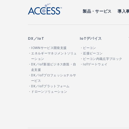
製品・サービス
導入
DX／IoT
IoTデバイス
・IOWNサービス開発支援
・ビーコン
・エネルギーマネジメントソリュ
・近接ビーコン
ーション
・ビーコン内蔵点字ブロック
・DX／IoT新規ビジネス創造・自
・IoTゲートウェイ
走支援
・DX／IoTプロフェッショナルサ
ービス
・DX／IoTプラットフォーム
・ドローンソリューション