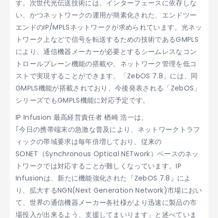
す。次世代光伝送技術には、インターフェースに依存しな
い、かつネットワークの運用が簡素化された、エンドツー
エンドのIP/MPLSネットワークが求められています。光ネッ
トワーク上などで信号を転送するための技術であるGMPLS
により、通信機器メーカーが必要とするシームレスなコン
トロールプレーン機能の搭載や、ネットワーク管理を低コ
ストで実現することができます。「ZebOS 7.8」には、同
GMPLS機能が搭載されており、今後発表される「ZebOS」
シリーズでもGMPLS機能に対応予定です。
IP Infusion 最高経営責任者 楢崎 浩一は、
｢今日の携帯端末の急激な普及により、ネットワークトラフ
ィックの帯域要求は毎年倍増しており、従来の
SONET（Synchronous Optical NETwork）ベースのネッ
トワークでは対応することが難しくなっています。IP
Infusionは、新たに機能強化された『ZebOS 7.8』によ
り、拡大するNGN(Next Generation Network)市場におい
て、世界の通信機器メーカー各社様がより迅速に製品の市
場投入が出来るよう、支援してまいります」と述べていま