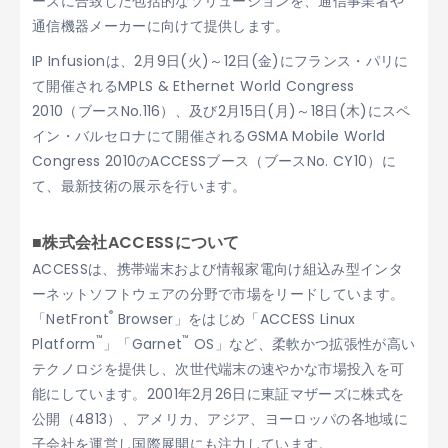
ーズに合致した包括的なソリューションを、通信事業者や
通信機器メーカーに向けて提供します。
IP Infusionは、2月9日(火)～12日(金)にフランス・パリに
て開催されるMPLS & Ethernet World Congress
2010（ブースNo.116）、及び2月15日(月)～18日(木)にスペ
イン・バルセロナにて開催されるGSMA Mobile World
Congress 2010のACCESSブース（ブースNo. CY10）に
て、最新技術の展示を行います。
■株式会社ACCESSについて
ACCESSは、携帯端末および情報家電向け組込み型インタ
ーネットソフトウェアの分野で市場をリードしています。
®
「NetFront
Browser」をはじめ「ACCESS Linux
™
™
Platform
」「Garnet
OS」など、柔軟かつ拡張性が高い
テクノロジを提供し、次世代端末の速やかな市場投入を可
能にしています。2001年2月26日に東証マザーズに株式を
公開（4813）、アメリカ、アジア、ヨーロッパの各地域に
子会社を運営し国際展開にも注力しています。