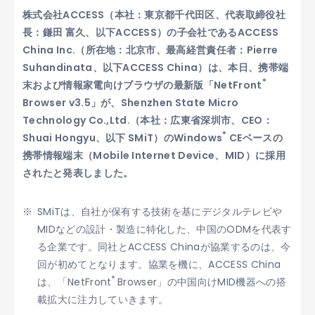
株式会社ACCESS（本社：東京都千代田区、代表取締役社
長：鎌田 富久、以下ACCESS）の子会社であるACCESS
China Inc.（所在地：北京市、最高経営責任者：Pierre
Suhandinata、以下ACCESS China）は、本日、携帯端
®
末および情報家電向けブラウザの最新版「NetFront
Browser v3.5」が、Shenzhen State Micro
Technology Co.,Ltd.（本社：広東省深圳市、CEO：
®
Shuai Hongyu、以下 SMiT）のWindows
CEベースの
携帯情報端末（Mobile Internet Device、MID）に採用
されたと発表しました。
SMiTは、自社が保有する技術を基にデジタルテレビや
MIDなどの設計・製造に特化した、中国のODMを代表す
る企業です。同社とACCESS Chinaが協業するのは、今
回が初めてとなります。協業を機に、ACCESS China
®
は、「NetFront
Browser」の中国向けMID機器への搭
載拡大に注力していきます。