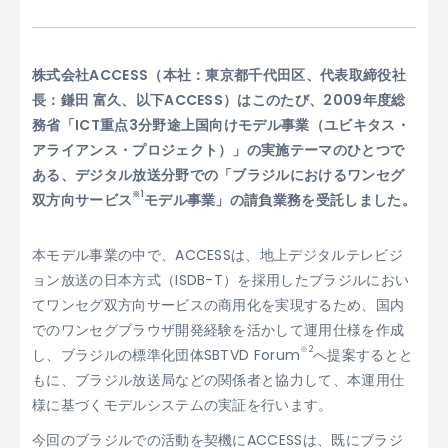
株式会社ACCESS（本社：東京都千代田区、代表取締役社
長：鎌田 富久、以下ACCESS）はこのたび、2009年度総
務省「ICT重点3分野途上国向けモデル事業（ユビキタス・
アライアンス・プロジェクト）」の実施テーマのひとつで
ある、デジタル放送分野での「ブラジルにおけるワンセグ
※1
双方向サービス
モデル事業」の請負業務を受託しました。
本モデル事業の中で、ACCESSは、地上デジタルテレビジ
ョン放送の日本方式（ISDB-T）を採用したブラジルにおい
てワンセグ双方向サービスの商用化を実現するため、国内
でのワンセグブラウザ開発経験を活かして運用仕様を作成
※2
し、ブラジルの標準化団体SBTVD Forum
へ提案するとと
もに、ブラジル放送局などの関係者と協力して、本運用仕
様に基づくモデルシステムの実証を行います。
今回のブラジルでの活動を契機にACCESSは、既にブラジ