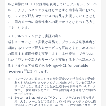
ルと同様にISDB-Tの採用を表明しているアルゼンチン、ペ
ルー、チリ、ベネズエラをはじめとする南米各国において
も、ワンセグ双方向サービスの普及を支援していくととも
に、国内メーカの南米進出への足掛かりとなるべく尽力し
てまいります。
＜モデルシステムによる実証内容＞
端末メーカにとって実装が容易で、ブラジル放送事業者が
期待するワンセグ双方向サービスを可能とする、ACCESS
の提案する運用仕様を実証します。本仕様は、ブラジルに
おいてワンセグ双方向サービスを実施する上での基本とな
るミドルウェア規格であるGinga-NCL for portable
※3
receivers
に対応します。
ワンセグとは、日本における携帯電話などの携帯端末を受信対
象とする地上デジタルテレビジョン放送です。ワンセグ双方向
サービスとは、放送波による放送局側から携帯端末へのデータ
放送と、携帯端末が持つデータ通信機能を連携させた双方向の
サービスです。
Systema Brasileiro de TV Digital。ブラジルの主要な放送
局、大学、メーカなどで構成されているデジタルテレビの仕様
策定を行っている標準化団体。ACCESS は2009年に加盟して