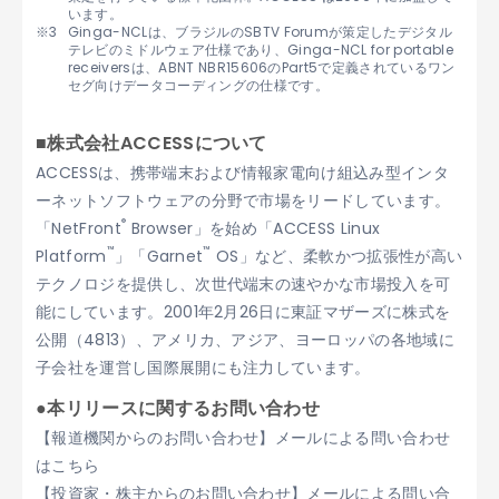
います。
Ginga-NCLは、ブラジルのSBTV Forumが策定したデジタル
テレビのミドルウェア仕様であり、Ginga-NCL for portable
receiversは、ABNT NBR15606のPart5で定義されているワン
セグ向けデータコーディングの仕様です。
■株式会社ACCESSについて
ACCESSは、携帯端末および情報家電向け組込み型インタ
ーネットソフトウェアの分野で市場をリードしています。
®
「NetFront
Browser」を始め「ACCESS Linux
™
™
Platform
」「Garnet
OS」など、柔軟かつ拡張性が高い
テクノロジを提供し、次世代端末の速やかな市場投入を可
能にしています。2001年2月26日に東証マザーズに株式を
公開（4813）、アメリカ、アジア、ヨーロッパの各地域に
子会社を運営し国際展開にも注力しています。
●本リリースに関するお問い合わせ
【報道機関からのお問い合わせ】メールによる問い合わせ
はこちら
【投資家・株主からのお問い合わせ】メールによる問い合