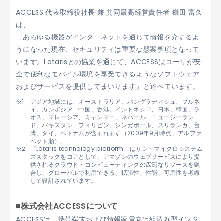
ACCESS 代表取締役社長 兼 共同最高経営責任者 鎌田 富久
は、
「あらゆる機器がインターネットを通じて情報を介するよ
うになった現在、セキュリティは重要な懸案事項となって
います。Lotarisとの協業を通じて、ACCESSはユーザが安
全で便利なモバイル環境を享受できるようなソフトウェア
およびサービスを提供してまいります」と述べています。
アジア地域には、オーストラリア、バングラディシュ、ブルネ
イ、カンボジア、中国、香港、インドネシア、日本、韓国、ラ
オス、マレーシア、ミャンマー、ネパール、ニュージーラン
ド、パキスタン、フィリピン、シンガポール、スリランカ、台
湾、タイ、ベトナムが含まれます（2009年9月時点、アルファ
ベット順）。
「Lotaris technology platform」はサン・マイクロシステム
ズスタックをコアとして、アマゾンのウェブサービスにより提
供されるクラウド・コンピューティングの広範なリソースを融
合し、グローバルで利用できる、拡張性、性能、可用性を考慮
して設計されています。
■株式会社ACCESSについて
ACCESSは、携帯端末および情報家電向け組込み型インタ