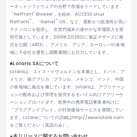
ーネットソフトウェアの分野で市場をリードしています。
®
「NetFront
Browser」を始め「ACCESS Linux
™
™
Platform
」「Garnet
OS」など、柔軟かつ拡張性が高い
テクノロジを提供し、次世代端末の速やかな市場投入を実
現可能としています。2001年2月26日に東証マザーズに株
式を公開（4813）、アメリカ、アジア、ヨーロッパの各地
域に子会社を運営し国際展開にも注力しています。
■Lotaris SAについて
Lotarisは、スイス・イヴェルドンを本拠とし、ドバイ、ア
メリカ、南アフリカ、ブラジル、メキシコ、インド、中国
の各地域に拠点を擁しています。Lotarisは、アプリケーシ
ョンの配布および管理を提供するモバイル向けアプリーケ
ーションプロバイダで、世界中の携帯電話事業者向けに
「プラグアンドプレイ」の付加価値サービスを展開してい
ます。Lotarisについての詳細はhttp://www.lotaris.com.
をご覧ください（英語のみ）。
●本リリースに関するお問い合わせ