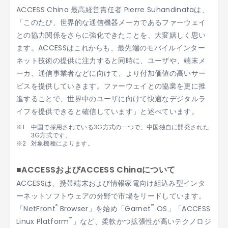
ACCESS China 最高経営責任者 Pierre Suhandinataは、
「このたび、世界的な通信機器メーカであるファーウェイ
との協力関係をさらに強化できたことを、大変嬉しく思い
ます。ACCESSはこれからも、最先端のモバイルインター
ネット技術の提供に注力すると同時に、ユーザや、端末メ
ーカ、通信事業者などに向けて、より付加価値の高いサー
ビスを提供していきます。ファーウェイとの協業を更に推
進することで、世界中のユーザに向けて快適なデジタルラ
イフを提供できると確信しています」と述べています。
中国で採用されている3G方式の一つで、中国独自に開発された
3G方式です。
対象機種によります。
■ACCESSおよびACCESS Chinaについて
ACCESSは、携帯端末および情報家電向け組込み型インタ
ーネットソフトウェアの分野で市場をリードしています。
®
™
「NetFront
Browser」を始め「Garnet
OS」「ACCESS
™
Linux Platform
」など、柔軟かつ拡張性が高いテクノロジ