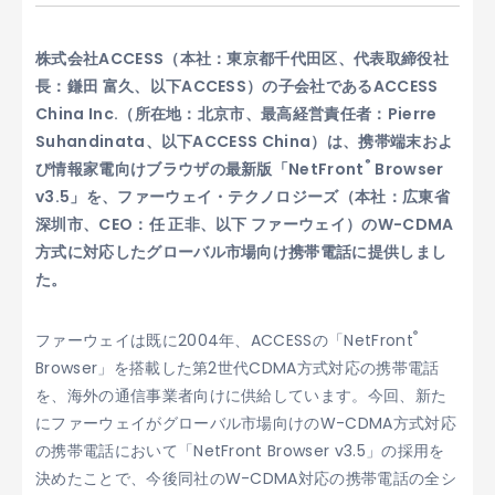
株式会社ACCESS（本社：東京都千代田区、代表取締役社
長：鎌田 富久、以下ACCESS）の子会社であるACCESS
China Inc.（所在地：北京市、最高経営責任者：Pierre
Suhandinata、以下ACCESS China）は、携帯端末およ
®
び情報家電向けブラウザの最新版「NetFront
Browser
v3.5」を、ファーウェイ・テクノロジーズ（本社：広東省
深圳市、CEO：任 正非、以下 ファーウェイ）のW-CDMA
方式に対応したグローバル市場向け携帯電話に提供しまし
た。
®
ファーウェイは既に2004年、ACCESSの「NetFront
Browser」を搭載した第2世代CDMA方式対応の携帯電話
を、海外の通信事業者向けに供給しています。今回、新た
にファーウェイがグローバル市場向けのW-CDMA方式対応
の携帯電話において「NetFront Browser v3.5」の採用を
決めたことで、今後同社のW-CDMA対応の携帯電話の全シ