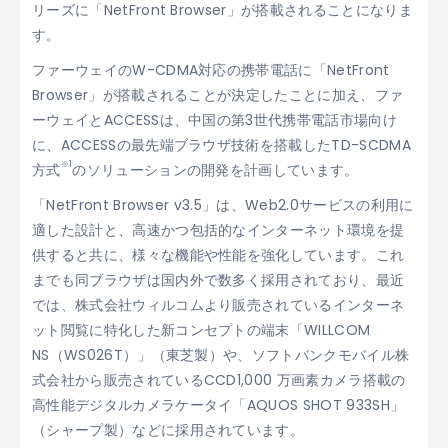
リーズに「NetFront Browser」が搭載されることになりま
す。
ファーウェイのW-CDMA対応の携帯電話に「NetFront
Browser」が搭載されることが決定したことに加え、ファ
ーウェイとACCESSは、中国の第3世代携帯電話市場向け
に、ACCESSの最先端ブラウザ技術を搭載したTD-SCDMA
※1
方式
のソリューションの開発を計画しています。
「NetFront Browser v3.5」は、Web2.0サービスの利用に
適した設計と、高速かつ包括的なインターネット環境を提
供すると共に、様々な機能や性能を強化しています。これ
までも同ブラウザは国内外で数多く採用されており、最近
では、株式会社ウィルコムより販売されているインターネ
ット閲覧に特化した新コンセプトの端末「WILLCOM
NS（WS026T）」（東芝製）や、ソフトバンクモバイル株
式会社から販売されているCCD1,000 万画素カメラ搭載の
高性能デジタルカメラケータイ「AQUOS SHOT 933SH」
（シャープ製）などに採用されています。