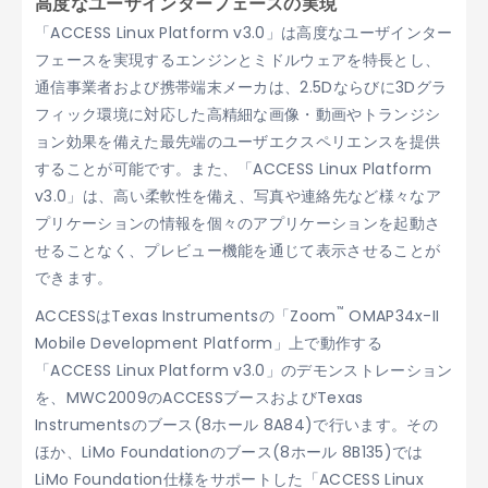
高度なユーザインターフェースの実現
「ACCESS Linux Platform v3.0」は高度なユーザインター
フェースを実現するエンジンとミドルウェアを特長とし、
通信事業者および携帯端末メーカは、2.5Dならびに3Dグラ
フィック環境に対応した高精細な画像・動画やトランジシ
ョン効果を備えた最先端のユーザエクスペリエンスを提供
することが可能です。また、「ACCESS Linux Platform
v3.0」は、高い柔軟性を備え、写真や連絡先など様々なア
プリケーションの情報を個々のアプリケーションを起動さ
せることなく、プレビュー機能を通じて表示させることが
できます。
™
ACCESSはTexas Instrumentsの「Zoom
OMAP34x-II
Mobile Development Platform」上で動作する
「ACCESS Linux Platform v3.0」のデモンストレーション
を、MWC2009のACCESSブースおよびTexas
Instrumentsのブース(8ホール 8A84)で行います。その
ほか、LiMo Foundationのブース(8ホール 8B135)では
LiMo Foundation仕様をサポートした「ACCESS Linux