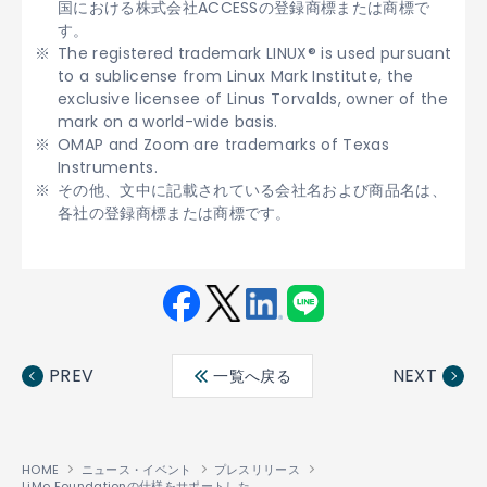
国における株式会社ACCESSの登録商標または商標で
す。
The registered trademark LINUX® is used pursuant
to a sublicense from Linux Mark Institute, the
exclusive licensee of Linus Torvalds, owner of the
mark on a world-wide basis.
OMAP and Zoom are trademarks of Texas
Instruments.
その他、文中に記載されている会社名および商品名は、
各社の登録商標または商標です。
Fac
Twit
Link
LINE
ebo
ter
edin
PREV
NEXT
一覧へ戻る
ok
HOME
ニュース・イベント
プレスリリース
LiMo Foundationの仕様をサポートした「ACCESS Linux Platform
v3.0」を「GS
™