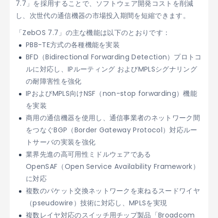
7.7」を採用することで、ソフトウェア開発コストを削減
し、次世代の通信機器の市場投入期間を短縮できます。
「ZebOS 7.7」の主な機能は以下のとおりです：
PBB-TE方式の各種機能を実装
BFD（Bidirectional Forwarding Detection）プロトコ
ルに対応し、IPルーティング およびMPLSシグナリング
の耐障害性を強化
IPおよびMPLS向けNSF（non-stop forwarding）機能
を実装
商用の通信機器を使用し、通信事業者のネットワーク間
をつなぐBGP（Border Gateway Protocol）対応ルー
トサーバの実装を強化
業界先進の高可用性ミドルウェアである
OpenSAF（Open Service Availability Framework）
に対応
複数のパケット交換ネットワークを束ねるスードワイヤ
（pseudowire）技術に対応し、MPLSを実現
複数レイヤ対応のスイッチ用チップ製品「Broadcom