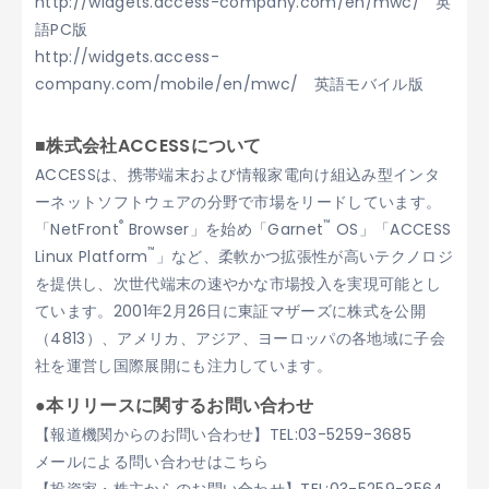
http://widgets.access-company.com/en/mwc/ 英
語PC版
http://widgets.access-
company.com/mobile/en/mwc/ 英語モバイル版
■株式会社ACCESSについて
ACCESSは、携帯端末および情報家電向け組込み型インタ
ーネットソフトウェアの分野で市場をリードしています。
®
™
「NetFront
Browser」を始め「Garnet
OS」「ACCESS
™
Linux Platform
」など、柔軟かつ拡張性が高いテクノロジ
を提供し、次世代端末の速やかな市場投入を実現可能とし
ています。2001年2月26日に東証マザーズに株式を公開
（4813）、アメリカ、アジア、ヨーロッパの各地域に子会
社を運営し国際展開にも注力しています。
●本リリースに関するお問い合わせ
【報道機関からのお問い合わせ】TEL:03-5259-3685
メールによる問い合わせはこちら