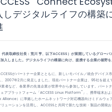
CESS
Connect Ecos
入しデジタルライフの構築
進
、代表取締役社長：荒川 亨、以下ACCESS）が展開しているグローバ
たに10社が加入しました。デジタルライフの構築に向け、提携する企業の裾
m」は、ACCESSがパートナー企業とともに、新しいモバイル／統合デバ
、2007年2月に発足しました。現在パートナー企業は、95社を超
事業者など、各業界の先進企業が世界中から参加しています。パート
™
ラットフォーム「ACCESS Linux Platform
」、携帯端末および
 Network Alliance）に準拠したホームネットワーク対応機器向けミドルウェア
やソリューションを活用し、ACCESSと共同で新たな技術・製品の開