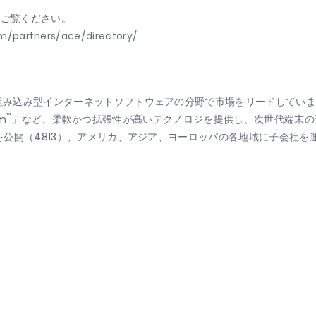
をご覧ください。
/partners/ace/directory/
組み込み型インターネットソフトウェアの分野で市場をリードしています。
™
rm
」など、柔軟かつ拡張性が高いテクノロジを提供し、次世代端末の
式を公開（4813）、アメリカ、アジア、ヨーロッパの各地域に子会社