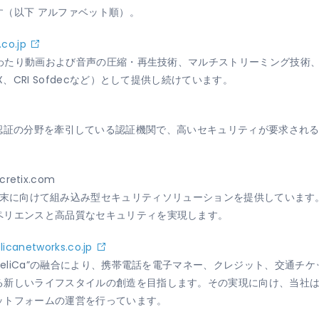
（以下 アルファベット順）。
co.jp
上にわたり動画および音声の圧縮・再生技術、マルチストリーミング技術
、CRI Sofdecなど）として提供し続けています。
L証明書とID認証の分野を牽引している認証機関で、高いセキュリティが要求
cretix.com
Ltd.は、様々な端末に向けて組み込み型セキュリティソリューションを提供し
ペリエンスと高品質なセキュリティを実現します。
licanetworks.co.jp
FeliCa”の融合により、携帯電話を電子マネー、クレジット、交通
る新しいライフスタイルの創造を目指します。その実現に向け、当社は
ットフォームの運営を行っています。