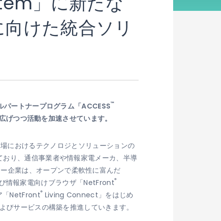
ystem」に新たな
に向けた統合ソリ
™
ルパートナープログラム「ACCESS
野を広げつつ活動を加速させています。
イス市場におけるテクノロジとソリューションの
えており、通信事業者や情報家電メーカ、半導
ナー企業は、オープンで柔軟性に富んだ
®
情報家電向けブラウザ「NetFront
®
「NetFront
Living Connect」をはじめ
発およびサービスの構築を推進していきます。