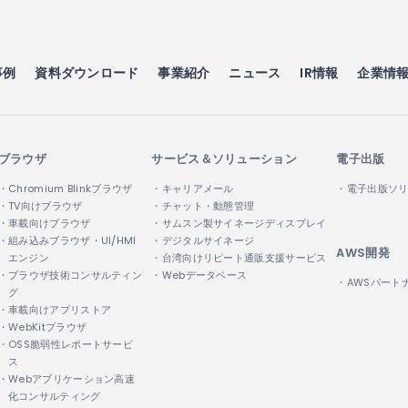
事例
資料ダウンロード
事業紹介
ニュース
IR情報
企業情
ブラウザ
サービス＆ソリューション
電子出版
・Chromium Blinkブラウザ
・キャリアメール
・電子出版ソ
・TV向けブラウザ
・チャット・動態管理
・車載向けブラウザ
・サムスン製サイネージディスプレイ
・組み込みブラウザ・UI/HMI
・デジタルサイネージ
AWS開発
エンジン
・台湾向けリピート通販支援サービス
・ブラウザ技術コンサルティン
・Webデータベース
・AWSパート
グ
・車載向けアプリストア
・WebKitブラウザ
・OSS脆弱性レポートサービ
ス
・Webアプリケーション高速
化コンサルティング