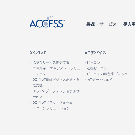
製品・サービス
導入
DX／IoT
IoTデバイス
・IOWNサービス開発支援
・ビーコン
・エネルギーマネジメントソリュ
・近接ビーコン
ーション
・ビーコン内蔵点字ブロック
・DX／IoT新規ビジネス創造・自
・IoTゲートウェイ
走支援
・DX／IoTプロフェッショナルサ
ービス
・DX／IoTプラットフォーム
・ドローンソリューション