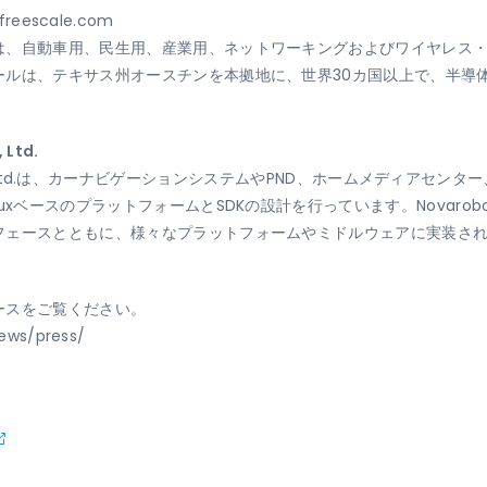
freescale.com
は、自動車用、民生用、産業用、ネットワーキングおよびワイヤレス
ールは、テキサス州オースチンを本拠地に、世界30カ国以上で、半導
 Ltd.
ogy, Co., Ltd.は、カーナビゲーションシステムやPND、ホームメディ
uxベースのプラットフォームとSDKの設計を行っています。Novar
フェースとともに、様々なプラットフォームやミドルウェアに実装さ
ースをご覧ください。
ews/press/