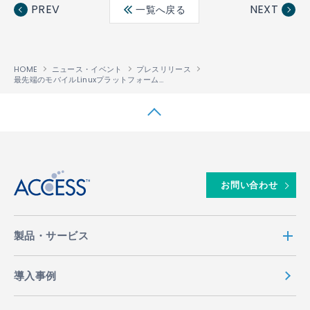
ebo
ter
edin
PREV
NEXT
一覧へ戻る
ok
HOME
ニュース・イベント
プレスリリース
最先端のモバイルLinuxプラットフォーム「ACCESS Linux Platform
v3.0」と「AC
™
↑
お問い合わせ
製品・サービス
導入事例