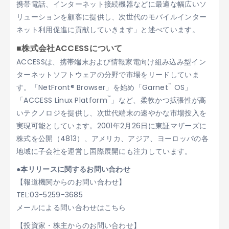
携帯電話、インターネット接続機器などに最適な幅広いソ
リューションを顧客に提供し、次世代のモバイルインター
ネット利用促進に貢献していきます」と述べています。
■株式会社ACCESSについて
ACCESSは、携帯端末および情報家電向け組み込み型イン
ターネットソフトウェアの分野で市場をリードしていま
™
す。「NetFront® Browser」を始め「Garnet
OS」
™
「ACCESS Linux Platform
」など、柔軟かつ拡張性が高
いテクノロジを提供し、次世代端末の速やかな市場投入を
実現可能としています。2001年2月26日に東証マザーズに
株式を公開（4813）、アメリカ、アジア、ヨーロッパの各
地域に子会社を運営し国際展開にも注力しています。
●本リリースに関するお問い合わせ
【報道機関からのお問い合わせ】
TEL:03-5259-3685
メールによる問い合わせはこちら
【投資家・株主からのお問い合わせ】