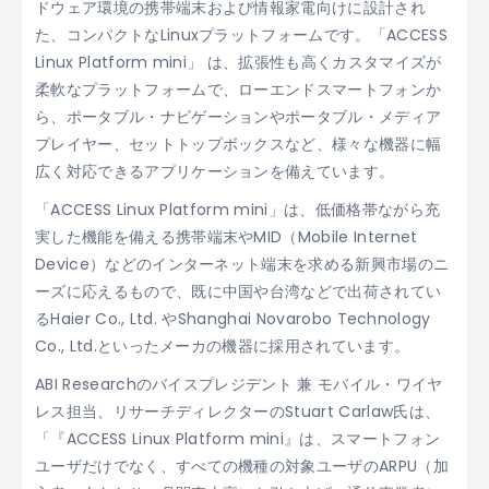
ドウェア環境の携帯端末および情報家電向けに設計され
た、コンパクトなLinuxプラットフォームです。「ACCESS
Linux Platform mini」 は、拡張性も高くカスタマイズが
柔軟なプラットフォームで、ローエンドスマートフォンか
ら、ポータブル・ナビゲーションやポータブル・メディア
プレイヤー、セットトップボックスなど、様々な機器に幅
広く対応できるアプリケーションを備えています。
「ACCESS Linux Platform mini」は、低価格帯ながら充
実した機能を備える携帯端末やMID（Mobile Internet
Device）などのインターネット端末を求める新興市場のニ
ーズに応えるもので、既に中国や台湾などで出荷されてい
るHaier Co., Ltd. やShanghai Novarobo Technology
Co., Ltd.といったメーカの機器に採用されています。
ABI Researchのバイスプレジデント 兼 モバイル・ワイヤ
レス担当、リサーチディレクターのStuart Carlaw氏は、
「『ACCESS Linux Platform mini』は、スマートフォン
ユーザだけでなく、すべての機種の対象ユーザのARPU（加