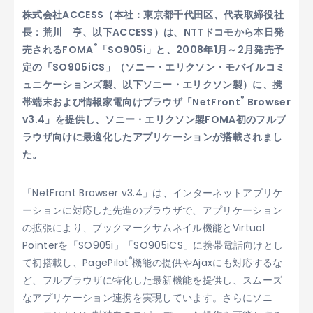
株式会社ACCESS（本社：東京都千代田区、代表取締役社
長：荒川 亨、以下ACCESS）は、NTTドコモから本日発
®
売されるFOMA
「SO905i」と、2008年1月～2月発売予
定の「SO905iCS」（ソニー・エリクソン・モバイルコミ
ュニケーションズ製、以下ソニー・エリクソン製）に、携
®
帯端末および情報家電向けブラウザ「NetFront
Browser
v3.4」を提供し、ソニー・エリクソン製FOMA初のフルブ
ラウザ向けに最適化したアプリケーションが搭載されまし
た。
「NetFront Browser v3.4」は、インターネットアプリケ
ーションに対応した先進のブラウザで、アプリケーション
の拡張により、ブックマークサムネイル機能とVirtual
Pointerを「SO905i」「SO905iCS」に携帯電話向けとし
®
て初搭載し、PagePilot
機能の提供やAjaxにも対応するな
ど、フルブラウザに特化した最新機能を提供し、スムーズ
なアプリケーション連携を実現しています。さらにソニ