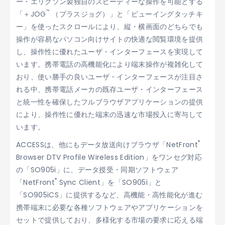
ー・エリクソン製独自のスピーディーな操作を可能とする
™
「＋JOG
（プラスジョグ）」と「ビューイングタッチキ
ー」を使ったスクロールにより、縦・横画面のどちらでも
操作が容易なパソコン向けサイトの快適な閲覧環境を提供
し、操作性に優れたユーザ・インターフェースを実現して
います。携帯電話の高機能化により端末操作が複雑化して
おり、使い勝手の良いユーザ・インターフェースが注目さ
れる中、携帯電話メーカの既存ユーザ・インターフェース
と統一性を確保したフルブラウザアプリケーションの提供
により、操作性に優れた端末の迅速な市場投入に寄与して
います。
®
ACCESSは、他にもデータ放送向けブラウザ「NetFront
Browser DTV Profile Wireless Edition」をワンセグ対応
の「SO905i」に、データ授受・同期ソフトウェア
®
「NetFront
Sync Client」を「SO905i」と
「SO905iCS」に提供するなど、高機能・高性能化が進む
携帯端末に必要な各種ソフトウェアやアプリケーションを
セットで提供しており、多様化する市場の要求に応える端