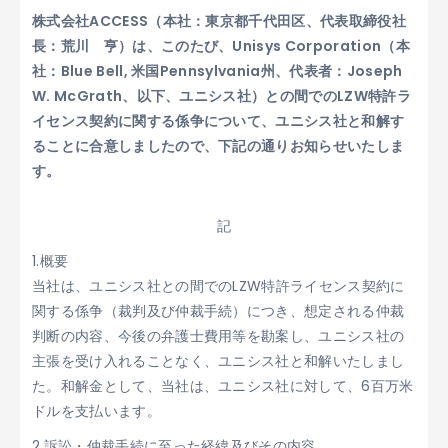
株式会社ACCESS（本社：東京都千代田区、代表取締役社
長：荒川 亨）は、このたび、Unisys Corporation（本
社：Blue Bell, 米国Pennsylvania州、代表者：Joseph
W. McGrath、以下、ユニシス社）との間でのLZW特許ラ
イセンス契約に関する係争について、ユニシス社と和解す
ることに合意しましたので、下記の通りお知らせいたしま
す。
記
1.概要
当社は、ユニシス社との間でのLZW特許ライセンス契約に
関する係争（裁判及び仲裁手続）につき、想定される仲裁
判断の内容、今後の弁護士費用等を勘案し、ユニシス社の
主張を受け入れることなく、ユニシス社と和解いたしまし
た。和解金として、当社は、ユニシス社に対して、6百万米
ドルを支払います。
2.訴訟・仲裁手続に至った経緯及びその内容