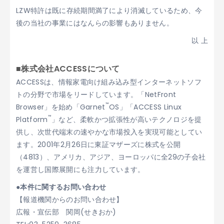
LZW特許は既に存続期間満了により消滅しているため、今
後の当社の事業にはなんらの影響もありません。
以 上
■株式会社ACCESSについて
ACCESSは、情報家電向け組み込み型インターネットソフ
トの分野で市場をリードしています。「NetFront
™
Browser」を始め「Garnet
OS」「ACCESS Linux
™
Platform
」など、柔軟かつ拡張性が高いテクノロジを提
供し、次世代端末の速やかな市場投入を実現可能としてい
ます。2001年2月26日に東証マザーズに株式を公開
（4813）、アメリカ、アジア、ヨーロッパに全29の子会社
を運営し国際展開にも注力しています。
●本件に関するお問い合わせ
【報道機関からのお問い合わせ】
広報・宣伝部 関岡(せきおか)