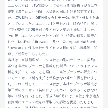
ユニシス社は、LZW特許として知られる特許権（現在は存
続期間満了により消滅）の複数の国における保有者でし
た。LZW特許は、GIF画像を含むデータの圧縮・伸長を対象
としていました。ユニシス社と当社とは、LZW特許に関し
て平成12年12月29日付でライセンス契約を締結しました。
その後、ユニシス社と当社との間で、特定の顧客に販売さ
®
れた「NetFront
Browser」及び「Compact NetFront
Browser」に係る当社のライセンス料の支払い義務等に関
連して紛争が生じました。
当社は、当該顧客がユニシス社との別のライセンス契約に
基づき当社のブラウザを搭載した製品についてライセンス
料を支払っていることを理由に、当社ブラウザの販売につ
いてライセンス料を支払う義務はない等の主張を行いまし
た。これに対して、ユニシス社は、当社のブラウザ販売が
第三者のライセンス契約によってカバーされることはない
等の主張を行いました。平成16年9月には、当社が東京地方
裁判所にユニシス社を相手取って訴訟を提起いたしまし