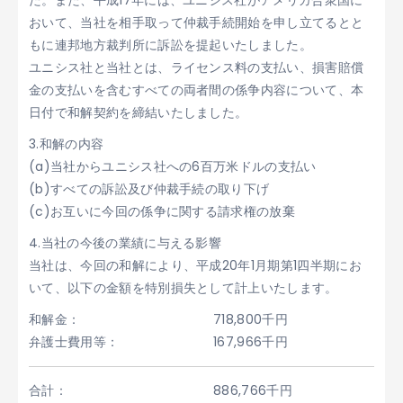
た。また、平成17年には、ユニシス社がアメリカ合衆国に
おいて、当社を相手取って仲裁手続開始を申し立てるとと
もに連邦地方裁判所に訴訟を提起いたしました。
ユニシス社と当社とは、ライセンス料の支払い、損害賠償
金の支払いを含むすべての両者間の係争内容について、本
日付で和解契約を締結いたしました。
3.和解の内容
(a)当社からユニシス社への6百万米ドルの支払い
(b)すべての訴訟及び仲裁手続の取り下げ
(c)お互いに今回の係争に関する請求権の放棄
4.当社の今後の業績に与える影響
当社は、今回の和解により、平成20年1月期第1四半期にお
いて、以下の金額を特別損失として計上いたします。
和解金：
718,800千円
弁護士費用等：
167,966千円
合計：
886,766千円