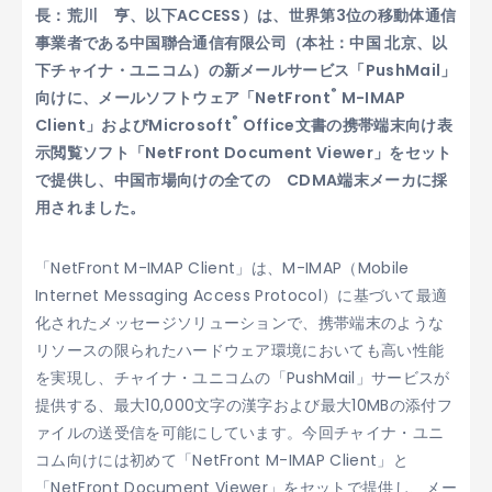
長：荒川 亨、以下ACCESS）は、世界第3位の移動体通信
事業者である中国聯合通信有限公司（本社：中国 北京、以
下チャイナ・ユニコム）の新メールサービス「PushMail」
®
向けに、メールソフトウェア「NetFront
M-IMAP
®
Client」およびMicrosoft
Office文書の携帯端末向け表
示閲覧ソフト「NetFront Document Viewer」をセット
で提供し、中国市場向けの全ての CDMA端末メーカに採
用されました。
「NetFront M-IMAP Client」は、M-IMAP（Mobile
Internet Messaging Access Protocol）に基づいて最適
化されたメッセージソリューションで、携帯端末のような
リソースの限られたハードウェア環境においても高い性能
を実現し、チャイナ・ユニコムの「PushMail」サービスが
提供する、最大10,000文字の漢字および最大10MBの添付フ
ァイルの送受信を可能にしています。今回チャイナ・ユニ
コム向けには初めて「NetFront M-IMAP Client」と
「NetFront Document Viewer」をセットで提供し、メー