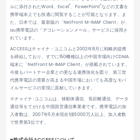
®
®
ルに添付されたWord、Excel
、PowerPoint
などの文書を
携帯端末上でも快適に閲覧することが可能となります。ま
た、日本では、最新版の「NetFront M-IMAP Client」が、
au携帯電話の「デコレーションメール」サービスに採用さ
れています。
ACCESSはチャイナ・ユニコムと2002年8月に戦略的提携
を締結しており、すでに150機種以上の中国市場向けCDMA
端末に「NetFront M-IMAP Client」が搭載されています。
今後もパートナー企業との更なる連携強化を図り、第三世
代携帯電話の需要が高まる中国市場においても高度なモバ
イルサービスの実現に貢献していきます。
※チャイナ･ユニコムは、移動体通信、長距離通信、データ
通信等をてがける中国国営通信事業者です。携帯電話の加
入者数は、2007年5月末現在1億5000万人以上、加入者数
で世界第3位です。
■株式会社ACCESSについて