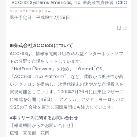
ACCESS Systems Americas, Inc. 最高経営責任者（CEO）
退任予定日：平成19年2月28日
以 上
■株式会社ACCESSについて
ACCESSは、情報家電向け組み込み型インターネットソフ
トの分野で市場をリードしています。
®
™
「NetFront
Browser」を始め、「Garnet
OS」
™
「ACCESS Linux Platform
」など、柔軟かつ拡張性が高
いテクノロジを提供し、次世代端末の速やかな市場投入を
実現可能としています。2001年2月26日には東証マザーズ
に株式を公開（4813）、アメリカ、アジア、ヨーロッパに
全29の子会社を運営し国際展開にも注力しています。
●本リリースに関するお問い合わせ
【報道機関からのお問い合わせ】
広報・宣伝部 花岡