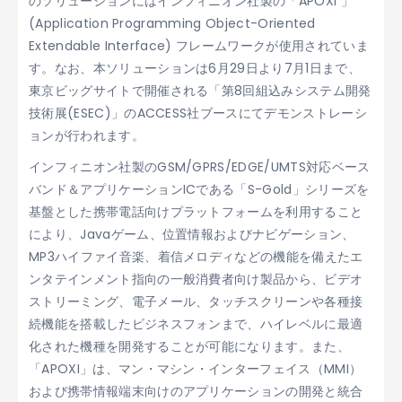
のソリューションにはインフィニオン社製の「APOXI
」
(Application Programming Object-Oriented
Extendable Interface) フレームワークが使用されていま
す。なお、本ソリューションは6月29日より7月1日まで、
東京ビッグサイトで開催される「第8回組込みシステム開発
技術展(ESEC)」のACCESS社ブースにてデモンストレーシ
ョンが行われます。
インフィニオン社製のGSM/GPRS/EDGE/UMTS対応ベース
バンド＆アプリケーションICである「S-Gold」シリーズを
基盤とした携帯電話向けプラットフォームを利用すること
により、Javaゲーム、位置情報およびナビゲーション、
MP3ハイファイ音楽、着信メロディなどの機能を備えたエ
ンタテインメント指向の一般消費者向け製品から、ビデオ
ストリーミング、電子メール、タッチスクリーンや各種接
続機能を搭載したビジネスフォンまで、ハイレベルに最適
化された機種を開発することが可能になります。また、
「APOXI」は、マン・マシン・インターフェイス（MMI）
および携帯情報端末向けのアプリケーションの開発と統合