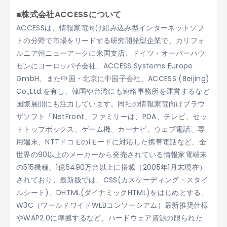
■株式会社ACCESSについて
ACCESSは、情報家電向け組み込み型インターネットソフ
トの分野で市場をリードする研究開発型企業で、カリフォ
ルニア州ニューアークに米国支店、ドイツ・オーバーハウ
ゼンにヨーロッパ子会社、ACCESS Systems Europe
GmbH、また中国・北京に中国子会社、ACCESS (Beijing)
Co.,Ltd.を有し、韓国や台湾にも連絡事務所を運営するなど
国際展開にも注力しています。同社の情報家電向けブラウ
ザソフト「NetFront」ファミリーは、PDA、テレビ、セッ
トトップボックス、ゲーム機、カーナビ、ウェブ電話、専
用端末、NTTドコモのiモードに対応した携帯電話など、全
世界の90以上のメーカーから発売されている情報家電端末
の515機種、1億6490万台以上に搭載（2005年1月末現在）
されており、最新版では、CSS(カスケーディング・スタイ
ルシート)、DHTML(ダイナミックHTML)をはじめとする、
W3C（ワールドワイドWEBコンソーシアム）最新推奨仕様
やWAP2.0に準拠するなど、ハードウェア資源の限られた