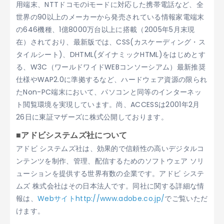
用端末、NTTドコモのiモードに対応した携帯電話など、全
世界の90以上のメーカーから発売されている情報家電端末
の646機種、1億8000万台以上に搭載（2005年5月末現
在）されており、最新版では、CSS(カスケーディング・ス
タイルシート)、DHTML(ダイナミックHTML)をはじめとす
る、W3C（ワールドワイドWEBコンソーシアム）最新推奨
仕様やWAP2.0に準拠するなど、ハードウェア資源の限られ
たNon-PC端末において、パソコンと同等のインターネッ
ト閲覧環境を実現しています。尚、ACCESSは2001年2月
26日に東証マザーズに株式公開しております。
■アドビシステムズ社について
アドビ システムズ社は、効果的で信頼性の高いデジタルコ
ンテンツを制作、管理、配信するためのソフトウェア ソリ
ューションを提供する世界有数の企業です。アドビ システ
ムズ 株式会社はその日本法人です。同社に関する詳細な情
報は、
Webサイトhttp://www.adobe.co.jp/
でご覧いただ
けます。