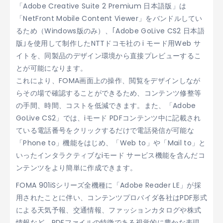
「Adobe Creative Suite 2 Premium 日本語版」は
「NetFront Mobile Content Viewer」をバンドルしてい
るため（Windows版のみ）、｢Adobe GoLive CS2 日本語
版｣を使用して制作したNTTドコモ社の i モード用Web サ
イトを、同製品のデザイン環境から直接プレビューするこ
とが可能になります。
これにより、FOMA画面上の操作、閲覧をデザインしなが
らその場で確認することができるため、コンテンツ修整等
の手間、時間、コストを低減できます。また、「Adobe
GoLive CS2」では、iモード PDFコンテンツ中に記載され
ている電話番号をクリックするだけで電話発信が可能な
「Phone to」機能をはじめ、「Web to」や「Mail to」と
いったインタラクティブなiモード サービス機能を含んだコ
ンテンツをより簡単に作成できます。
FOMA 901iSシリーズ全機種に「Adobe Reader LE」が採
用されたことに伴い、コンテンツプロバイダ各社はPDF形式
による天気予報、交通情報、ファッションカタログや株式
情報など、PDFファイルの特徴である視覚的に豊かな表現、