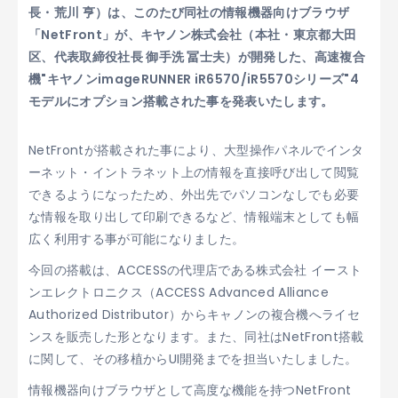
長・荒川 亨）は、このたび同社の情報機器向けブラウザ
「NetFront」が、キヤノン株式会社（本社・東京都大田
区、代表取締役社長 御手洗 冨士夫）が開発した、高速複合
機"キヤノンimageRUNNER iR6570/iR5570シリーズ"4
モデルにオプション搭載された事を発表いたします。
NetFrontが搭載された事により、大型操作パネルでインタ
ーネット・イントラネット上の情報を直接呼び出して閲覧
できるようになったため、外出先でパソコンなしでも必要
な情報を取り出して印刷できるなど、情報端末としても幅
広く利用する事が可能になりました。
今回の搭載は、ACCESSの代理店である株式会社 イースト
ンエレクトロニクス（ACCESS Advanced Alliance
Authorized Distributor）からキャノンの複合機へライセ
ンスを販売した形となります。また、同社はNetFront搭載
に関して、その移植からUI開発までを担当いたしました。
情報機器向けブラウザとして高度な機能を持つNetFront