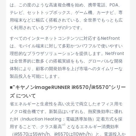
は、この度のような高速複合機を始め、携帯電話、PDA、
テレビ、セットトップボックス、ゲーム機、カーナビ、専
用端末などに幅広く搭載されている、全世界でもっとも広
く利用されているブラウザの1つです。
すべてのインターネットコンテンツに対応するNetFront
は、モバイル端末に対して多彩かつパワフルで使いやすい
理想的なブラウザソリューションを提供します。NetFront
は全世界的に数多くの搭載実績をもち、グローバルな開発
体制により、顧客の開発効率を上げ市場へのタイムリーな
製品投入を可能にします。
■"キヤノンimageRUNNER iR6570/iR5570"シリー
ズ について
省エネルギーと生産性を高い次元で両立したオフィス用モ
ノクロ複合機です。新製品はいずれも、熱変換効率に優れ
たIH（Induction Heating：電磁誘導加熱）定着方式を採
※1
用することで、クラス最高
となるエネルギー消費効率
（iR5570は55Wh/h、iR6570は110Wh/h）と、電源投入か