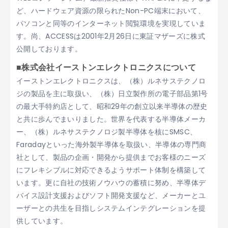
ど、ハードウェア資源の限られたNon-PC端末において、
パソコンと同等のインターネット閲覧環境を実現していま
す。尚、ACCESSは2001年2月26日に東証マザーズに株式
公開しております。
■株式会社イーストンエレクトロニクスについて
イーストンエレクトロニクスは、（株）ルネサステクノロ
ジの製品を主に取扱い、（株）日立製作所の電子部品第1号
の最大手特約店として、昭和29年の創立以来半導体の歴史
と共に歩んでまいりました。世界を代表する半導体メーカ
ー、（株）ルネサステクノロジ製半導体を核にSMSC、
Faradayといった海外製半導体を取扱い、半導体の専門商
社として、製品の企画・開発から提供までお客様のニーズ
にフレキシブルに対応できるようサポート体制を構築して
います。更に自社の技術ノウハウの蓄積に努め、半導体デ
バイス設計支援およびソフト開発支援など、メーカーとユ
ーザーとの共生を目指しシステムインテグレーションを提
供しています。