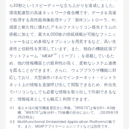
ら30秒というスピーディーな立ち上がりを達成しました。
環境配慮型の高速ネットワーク複合機です。データを高速
で処理する高性能画像処理チップ「新iRコントローラ」や、
感度と耐久性に優れたアモルファスシリコン感光ドラムの
搭載に加えて、最大4,000枚の排紙積載が可能なフィニッ
シャーをはじめ多様なオプションを用意するなど、高い生
産性と信頼性を実現しています。また、独自の機能拡張プ
※2
ラットフォーム「MEAP
（ミープ）」を搭載しているた
め、他の情報機器との親和性が高く、柔軟なシステム連携
を図ることができます。さらに、ウェブブラウザ機能に対
応しており、大型操作パネルでインターネット・イントラ
ネット上の情報を直接呼び出して閲覧できるため、外出先
でパソコンなしでも必要な情報を取り出して印刷できるな
ど、情報端末としても幅広く利用できます。
省エネ法の複写機速度区分に準拠。"iR5570"は毎分51～60枚
機、"iR6570"は毎分61～70枚機の区分において。（2005年1月
25日時点）
Multifunctional Embedded Application Platformの略で
す。また、MEAPアプリケーションソフトなどは別売です。