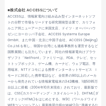
■株式会社 ACCESSについて
ACCESSは、情報家電向け組み込み型インターネットソフ
トの分野で市場をリードする研究開発型企業で、カリフォ
ルニア州ニューアークに米国支店、ドイツ・オーバーハウ
ゼンにヨーロッパ子会社、ACCESS Systems Europe
GmbH、また中国・北京に中国子会社、ACCESS (Beijing)
Co.,Ltd.を有し、韓国や台湾にも連絡事務所を運営するなど
国際展開にも注力しています。同社の情報家電向けブラウ
ザソフト「NetFront」ファミリーは、PDA、テレビ、セッ
トトップボックス、ゲーム機、カーナビ、ウェブ電話、専
用端末、NTTドコモによる携帯インターネットサービス i
モードに対応した携帯電話など、全世界の90以上のメーカ
ーから発売されている情報家電端末の342機種、1億5085万
台以上に搭載（2004年10月末現在）されており、最新版で
は、CSS(カスケーディング・スタイルシート)、DHTML(ダ
イナミックHTML)をはじめとする、W3C（ワールドワイド
WEBコンソーシアム）最新推奨仕様やWAP2.0に準拠するな