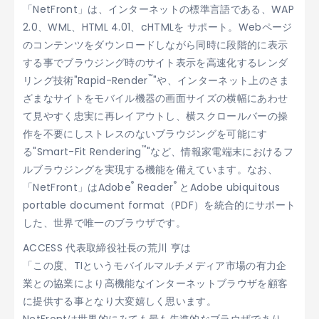
「NetFront」は、インターネットの標準言語である、WAP
2.0、WML、HTML 4.01、cHTMLを サポート。Webページ
のコンテンツをダウンロードしながら同時に段階的に表示
する事でブラウジング時のサイト表示を高速化するレンダ
™
リング技術"Rapid-Render
"や、インターネット上のさま
ざまなサイトをモバイル機器の画面サイズの横幅にあわせ
て見やすく忠実に再レイアウトし、横スクロールバーの操
作を不要にしストレスのないブラウジングを可能にす
™
る"Smart-Fit Rendering
"など、情報家電端末におけるフ
ルブラウジングを実現する機能を備えています。なお、
®
®
「NetFront」はAdobe
Reader
とAdobe ubiquitous
portable document format（PDF）を統合的にサポート
した、世界で唯一のブラウザです。
ACCESS 代表取締役社長の荒川 亨は
「この度、TIというモバイルマルチメディア市場の有力企
業との協業により高機能なインターネットブラウザを顧客
に提供する事となり大変嬉しく思います。