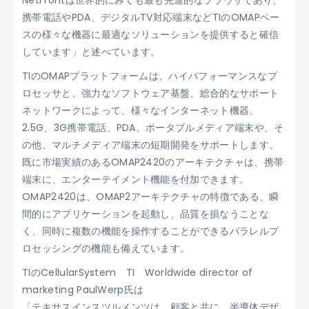
NetFrontは世界的にみても最も先進的なブラウザであり、
携帯電話やPDA、デジタルTV対応端末などTIのOMAPベー
スの様々な機器に最適なソリューションを提供すると確信
しています」と述べています。
TIのOMAPプラットフォームは、ハイパフォーマンスなプ
ロセッサと、強力なソフトウェア基盤、総合的なサポート
ネットワークによって、様々なインターネット機器、
2.5G、3G携帯電話、PDA、ポータブルメディア端末や、そ
の他、マルチメディア端末の短期開発をサポートします。
既に市場実績のあるOMAP2420のアーキテクチャは、携帯
端末に、エンターテイメント機能を付加できます。
OMAP2420は、OMAP2アーキテクチャの特徴である、瞬
間的にアプリケーションを起動し、品質を損なうことな
く、同時に複数の機能を操作することができるパラレルプ
ロセッシングの機能も備えています。
TIのCellularSystem TI Worldwide director of
marketing PaulWerp氏は
「テキサスインスツルメンツは、顧客と共に、半導体デザ