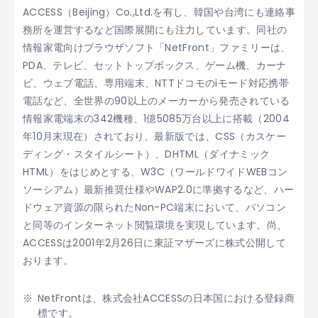
ACCESS（Beijing）Co.,Ltd.を有し、韓国や台湾にも連絡事
務所を運営するなど国際展開にも注力しています。同社の
情報家電向けブラウザソフト「NetFront」ファミリーは、
PDA、テレビ、セットトップボックス、ゲーム機、カーナ
ビ、ウェブ電話、専用端末、NTTドコモのiモード対応携帯
電話など、全世界の90以上のメーカーから発売されている
情報家電端末の342機種、1億5085万台以上に搭載（2004
年10月末現在）されており、最新版では、CSS（カスケー
ディング・スタイルシート）、DHTML（ダイナミック
HTML）をはじめとする、W3C（ワールドワイドWEBコン
ソーシアム）最新推奨仕様やWAP2.0に準拠するなど、ハー
ドウェア資源の限られたNon-PC端末において、パソコン
と同等のインターネット閲覧環境を実現しています。尚、
ACCESSは2001年2月26日に東証マザーズに株式公開して
おります。
NetFrontは、株式会社ACCESSの日本国における登録商
標です。