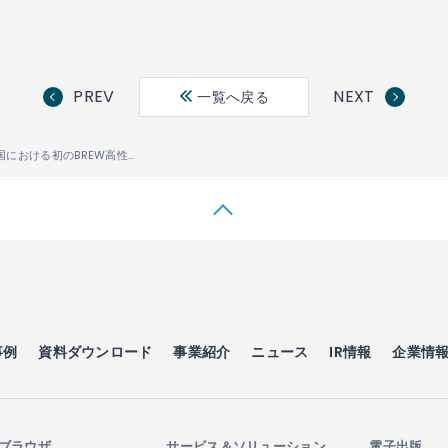
PREV
NEXT
一覧へ戻る
ACCESS、中国における初のBREW高性能端末にNetFront
を提供
®
事例
資料ダウンロード
事業紹介
ニュース
IR情報
企業情
ブラウザ
サービス＆ソリューション
電子出版