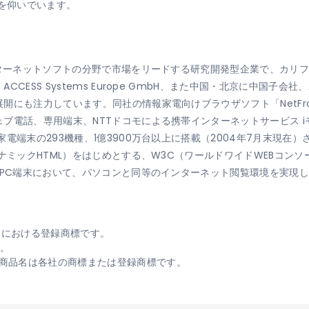
導を仰いでいます。
ンターネットソフトの分野で市場をリードする研究開発型企業で、カリ
S Systems Europe GmbH、また中国・北京に中国子会社、ACCE
開にも注力しています。同社の情報家電向けブラウザソフト「NetFro
ブ電話、専用端末、NTTドコモによる携帯インターネットサービス 
電端末の293機種、1億3900万台以上に搭載（2004年7月末現在
ナミックHTML）をはじめとする、W3C（ワールドワイドWEBコンソ
PC端末において、パソコンと同等のインターネット閲覧環境を実現していま
日本国における登録商標です。
す。
商品名は各社の商標または登録商標です。