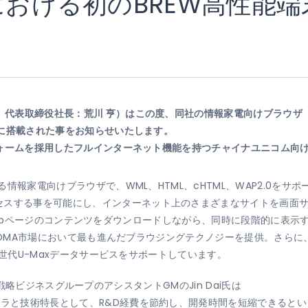
における初のBREW高性能端末に
、代表取締役社長：荒川 亨）はこの度、同社の情報家電向けブラウザ「Ne
88に搭載された事をお知らせいたします。
ットフォームを採用したフルインターネット機能を持つチャイナユニコム向
いる情報家電向けブラウザで、WML、HTML、cHTML、WAP2.0を
セスする事を可能にし、インターネット上のさまざまなサイトを画面
ebページのコンテンツをダウンロードしながら、同時に段階的に表示
DMA市場において最も進んだブラウジングテクノジーを提供。さらに
含む次世代U-Maxデータサービスをサポートしています。
CDMA戦略ビジネスグループのアシスタントGMのJin Dai氏は
フラと技術特長として、R&D経費を節約し、開発時間を短縮できるとい