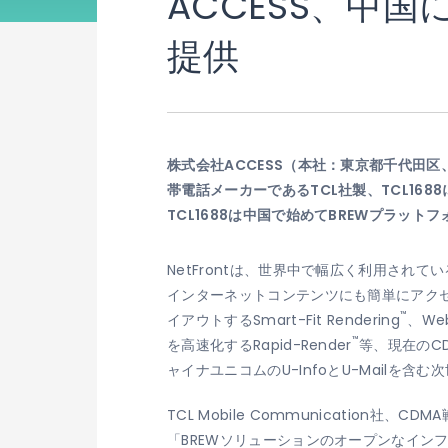
ACCESS、中国
提供
株式会社ACCESS（本社：東京都千代田区
帯電話メーカーであるTCL社製、TCL16
TCL1688は中国で始めてBREWプラ
NetFrontは、世界中で幅広く利用されて
インターネットコンテンツにも簡単にアク
™
イアウトするSmart-Fit Rendering
、W
™
を高速化するRapid-Render
等、現在のC
ャイナユニコムのU-InfoとU-Mailを
TCL Mobile Communication社、
「BREWソリューションのオープンなイン