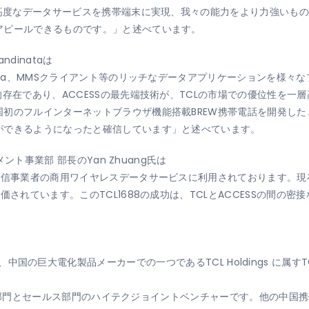
、高度なデータサービスを携帯端末に実現、我々の能力をより力強いも
アピールできるものです。」と述べています。
andinataは
Java、MMSクライアント等のリッチなデータアプリケーションを様々
的存在であり、ACCESSの最先端技術が、TCLの市場での優位性を一
国初のフルインターネットブラウザ機能搭載BREW携帯電話を開発し
ができるようになったと確信しています」と述べています。
メント事業部 部長のYan Zhuang氏は
通信事業者の商用ワイヤレスデータサービスに利用されております。現
価されています。このTCL1688の成功は、TCLとACCESSの間の
 Ltd.は、中国の巨大電化製品メーカーでの一つであるTCL Holdings に属すTCL
門、生産部門とセールス部門のハイテクジョイントベンチャーです。他の中国