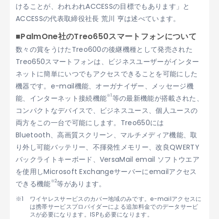
けることが、われわれACCESSの目標でもあります」と
ACCESSの代表取締役社長 荒川 亨は述べています。
■PalmOne社のTreo650スマートフォンについて
数々の賞をうけたTreo600の後継機種として発売された
Treo650スマートフォンは、ビジネスユーザーがインター
ネットに簡単にいつでもアクセスできることを可能にした
機器です。e-mail機能、オーガナイザー、メッセージ機
※1
能、インターネット接続機能
等の最新機能が搭載された、
コンパクトなデバイスで、ビジネスユース、個人ユースの
両方をこの一台で可能にします。Treo650には
Bluetooth、高画質スクリーン、マルチメディア機能、取
り外し可能バッテリー、不揮発性メモリー、改良QWERTY
バックライトキーボード、VersaMail email ソフトウエア
を使用しMicrosoft Exchangeサーバーにemailアクセス
※2
できる機能
等があります。
ワイヤレスサービスのカバー地域のみです。e-mailアクセスに
は携帯サービスプロバイダーによる追加料金でのデータサービ
スが必要になります。ISPも必要になります。