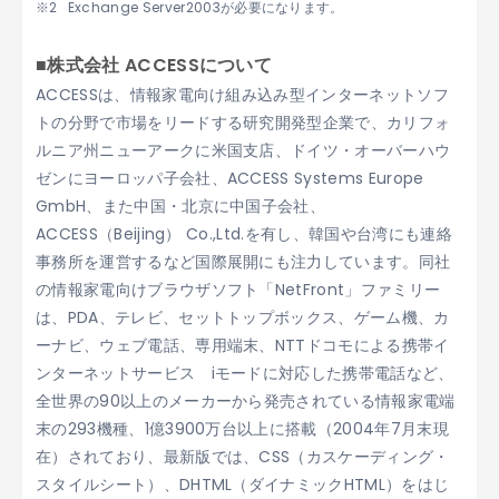
Exchange Server2003が必要になります。
■株式会社 ACCESSについて
ACCESSは、情報家電向け組み込み型インターネットソフ
トの分野で市場をリードする研究開発型企業で、カリフォ
ルニア州ニューアークに米国支店、ドイツ・オーバーハウ
ゼンにヨーロッパ子会社、ACCESS Systems Europe
GmbH、また中国・北京に中国子会社、
ACCESS（Beijing） Co.,Ltd.を有し、韓国や台湾にも連絡
事務所を運営するなど国際展開にも注力しています。同社
の情報家電向けブラウザソフト「NetFront」ファミリー
は、PDA、テレビ、セットトップボックス、ゲーム機、カ
ーナビ、ウェブ電話、専用端末、NTTドコモによる携帯イ
ンターネットサービス iモードに対応した携帯電話など、
全世界の90以上のメーカーから発売されている情報家電端
末の293機種、1億3900万台以上に搭載（2004年7月末現
在）されており、最新版では、CSS（カスケーディング・
スタイルシート）、DHTML（ダイナミックHTML）をはじ