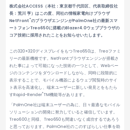
株式会社ACCESS（本社：東京都千代田区、代表取締役社
長：荒川 亨）はこの度、同社の情報家電向けブラウザ
®
NetFront
のブラウザエンジンがPalmOne社の最新スマ
ートフォンTreo650に搭載のBlazer4.0ウェブブラウザの
コア技術に採用されたことをお知らせいたします。
この320×320ディスプレイをもつTreo650は、Treoファミ
リーの最新機種です。NetFrontブラウザエンジンが搭載さ
れた事によって可能になった技術の一つとして、Webペー
ジのコンテンツをダウンロードしながら、同時に段階的に
表示することで、モバイル機器によるウェブ閲覧時のサイ
ト表示を高速化し、端末ユーザーに新しい発見とをもたら
®
すRapid-Render
TM機能等があります。
「PalmOne社は端末ユーザーの為に、日々最適なモバイル
ソリューションの開発に努力していると確信しています。
Treo600と同様、Treo650も間違いなく成功するであろう
と思っております。PalmOne社のこのすばらしい仕事を助