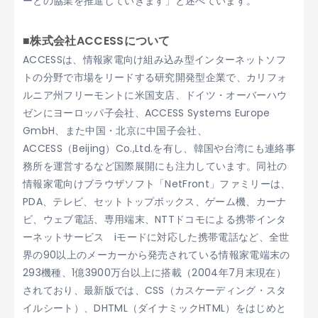
ーとの協業を推進していきます」と述べています。
■株式会社ACCESSについて
ACCESSは、情報家電向け組み込み型インターネットソフ
トの分野で市場をリードする研究開発型企業で、カリフォ
ルニア州フリーモントに米国支店、ドイツ・オーバーハウ
ゼンにヨーロッパ子会社、ACCESS Systems Europe
GmbH、また中国・北京に中国子会社、
ACCESS（Beijing）Co.,Ltd.を有し、韓国や台湾にも連絡事
務所を運営するなど国際展開にも注力しています。同社の
情報家電向けブラウザソフト「NetFront」ファミリーは、
PDA、テレビ、セットトップボックス、ゲーム機、カーナ
ビ、ウェブ電話、専用端末、NTTドコモによる携帯インタ
ーネットサービス iモードに対応した携帯電話など、全世
界の90以上のメーカーから発売されている情報家電端末の
293機種、1億3900万台以上に搭載（2004年7月末現在）
されており、最新版では、CSS（カスケーディング・スタ
イルシート）、DHTML（ダイナミックHTML）をはじめと