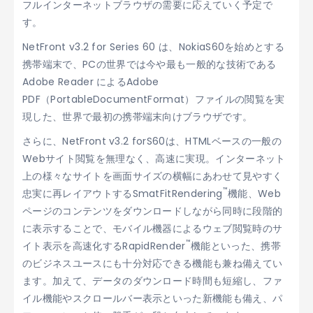
フルインターネットブラウザの需要に応えていく予定で
す。
NetFront v3.2 for Series 60 は、NokiaS60を始めとする
携帯端末で、PCの世界では今や最も一般的な技術である
Adobe Reader によるAdobe
PDF（PortableDocumentFormat）ファイルの閲覧を実
現した、世界で最初の携帯端末向けブラウザです。
さらに、NetFront v3.2 forS60は、HTMLベースの一般の
Webサイト閲覧を無理なく、高速に実現。インターネット
上の様々なサイトを画面サイズの横幅にあわせて見やすく
™
忠実に再レイアウトするSmatFitRendering
機能、Web
ページのコンテンツをダウンロードしながら同時に段階的
に表示することで、モバイル機器によるウェブ閲覧時のサ
™
イト表示を高速化するRapidRender
機能といった、携帯
のビジネスユースにも十分対応できる機能も兼ね備えてい
ます。加えて、データのダウンロード時間も短縮し、ファ
イル機能やスクロールバー表示といった新機能も備え、パ