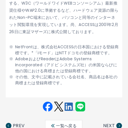
する、W3C（ワールドワイドWEBコンソーシアム）最新推
奨仕様やWAP2.0に準拠するなど、ハードウェア資源の限ら
れたNon-PC端末において、パソコンと同等のインターネ
ット閲覧環境を実現しています。尚、ACCESSは2001年2月
26日に東証マザーズに株式公開しております。
NetFrontは、株式会社ACCESSの日本国における登録商
標です。*「iモード」はNTTドコモの登録商標です。
AdobeおよびReaderはAdobe Systems
Incorporated（アドビ システムズ社）の米国ならびに
他の国における商標または登録商標です。
その他、文中に記載されている会社名、商品名は各社の
商標または登録商標です。
Fac
Twit
Link
LINE
ebo
ter
edin
PREV
NEXT
一覧へ戻る