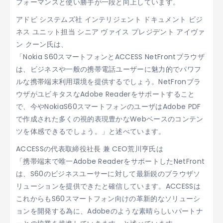
フォーマンスと使い勝手が一段と向上しています。
アドビ システムズ社 インテリジェント ドキュメント ビジ
ネス ユニット担当 シニア ヴァイス プレジデント アイヴァ
ン クーン氏は、
「Nokia S60スマートフォンとACCESS NetFrontブラウザ
は、ビジネスや一般の携帯電話ユーザーに魅力的でパワフ
ルな携帯端末利用環境を提供するでしょう。NetFronブラ
ウザがユビキタスなAdobe Readerをサポートすること
で、今やNokiaS60スマートフォンのユーザはAdobe PDF
で作成された多くの視的表現豊かなWebベースのコンテン
ツを体感できるでしょう。」と述べています。
ACCESSの代表取締役社長 兼 CEO荒川亨氏は
「携帯端末で唯一Adobe ReaderをサポートしたNetFront
は、S60のビジネスユーサーに対して最新鋭のブラウザソ
リューションを提供できたと確信しています。ACCESSは
これからもS60スマートフォン向けの革新的なソリューシ
ョンを開発する為に、Adobeのような素晴らしいパートナ