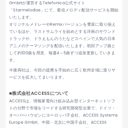
GmbHが運営するTelefonica公式サイト
「Starmelodias」にて、着信メロディ配信サービスを開始
いたします。
オリジナルメドレーやRemixバージョンを豊富に取り揃え
ているほか、ラストサムライを始めとする洋画のサウンド
トラックや、ドラえもんのうたなどスペインで人気の日本
アニメのテーマソングを配信いたします。初回アップ曲と
して約100曲を用意、毎週4～5曲ずつ追加更新していきま
す。
今後両社は、今回の提携を手始めに広く欧州全域に渡りサ
ービスを拡大してまいります。
■株式会社ACCESSについて
ACCESSは、情報家電向け組み込み型インターネットソフ
トの分野で市場をリードする研究開発型企業で、ドイツ・
オーバーハウゼンにヨーロッパ子会社、ACCESS Systems
Europe GmbH、中国・北京に中国子会社、ACCESS