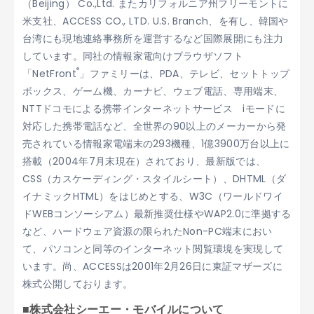
（Beijing） Co.,Ltd. またカリフォルニア州フリーモントに
米支社、ACCESS CO., LTD. U.S. Branch、を有し、韓国や
台湾にも現地連絡事務所を運営するなど国際展開にも注力
しています。同社の情報家電向けブラウザソフト
®
「NetFront
」ファミリーは、PDA、テレビ、セットトップ
ボックス、ゲーム機、カーナビ、ウェブ電話、専用端末、
NTTドコモによる携帯インターネットサービス iモードに
対応した携帯電話など、全世界の90以上のメーカーから発
売されている情報家電端末の293機種、1億3900万台以上に
搭載（2004年7月末現在）されており、最新版では、
CSS（カスケーディング・スタイルシート）、DHTML（ダ
イナミックHTML）をはじめとする、W3C（ワールドワイ
ドWEBコンソーシアム）最新推奨仕様やWAP2.0に準拠する
など、ハードウェア資源の限られたNon-PC端末におい
て、パソコンと同等のインターネット閲覧環境を実現して
います。尚、ACCESSは2001年2月26日に東証マザーズに
株式公開しております。
■株式会社シーエー・モバイルについて